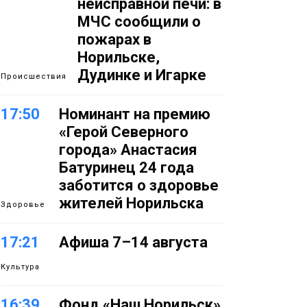
неисправной печи: в
МЧС сообщили о
пожарах в
Норильске,
Дудинке и Игарке
Происшествия
17:50
Номинант на премию
«Герой Северного
города» Анастасия
Батуринец 24 года
заботится о здоровье
жителей Норильска
Здоровье
17:21
Афиша 7–14 августа
Культура
16:39
Фонд «Наш Норильск»