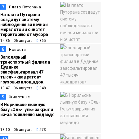
7
Плато Путорана
На плато Путорана
создадут систему
наблюдения за вечной
мерзлотой и очистят
территорию от мусора
14:36 06 августа
365
8
Новости
Заполярный
транспортный филиал в
Дудинке
заасфальтировал 47
тысяч «квадратов»
грузовых площадок
13:47 06 августа
348
9
Животные
В Норильске лыжную
базу «Оль-Гуль» закрыли
из-за появления медведя
13:10 06 августа
573