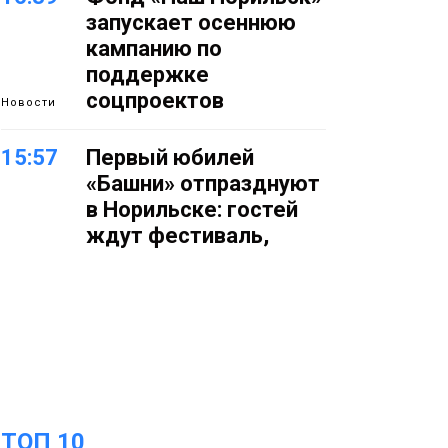
запускает осеннюю
кампанию по
поддержке
соцпроектов
Новости
15:57
Первый юбилей
«Башни» отпразднуют
в Норильске: гостей
ждут фестиваль,
квест и многое другое
Новости
15:15
Как устроено
школьное питание в
Норильске: льготы,
меню и порядок
оплаты
Образование
ТОП 10