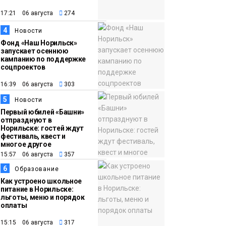
появления медведя
Животные
17:21 06 августа
274
4
12:25
Барнаул обошёл
Новости
Фонд «Наш Норильск»
Красноярск в
запускает осеннюю
списке городов,
кампанию по поддержке
соцпроектов
откуда приехали
Проекты
норильчане
16:39 06 августа
303
Медиакомпании
5
Новости
Первый юбилей «Башни»
отпразднуют в
Норильске: гостей ждут
фестиваль, квест и
многое другое
15:57 06 августа
357
6
Образование
Как устроено школьное
питание в Норильске:
льготы, меню и порядок
оплаты
15:15 06 августа
317