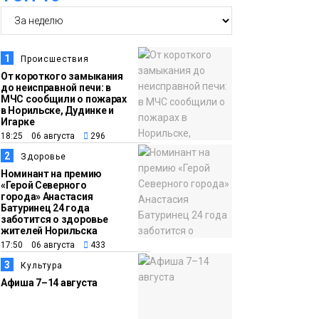
14:36
На плато Путорана
создадут систему
наблюдения за вечной
1
Происшествия
мерзлотой и очистят
От короткого замыкания
Плато
до неисправной печи: в
территорию от мусора
Путорана
МЧС сообщили о пожарах
в Норильске, Дудинке и
Игарке
13:47
Заполярный
18:25 06 августа
296
транспортный филиал
2
Здоровье
в Дудинке
Номинант на премию
«Герой Северного
заасфальтировал 47
города» Анастасия
Батуринец 24 года
тысяч «квадратов»
заботится о здоровье
грузовых площадок
жителей Норильска
Новости
17:50 06 августа
433
3
Культура
13:10
В Норильске лыжную
Афиша 7–14 августа
базу «Оль-Гуль»
закрыли из-за