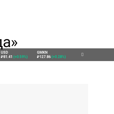
USD
GMKN
₽81.41
(+0.59%)
₽127.86
(+0.28%)