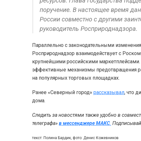
ресурсов. Глава государства подд
поручение. В настоящее время д
России совместно с другими заин
руководитель Росприроднадзора.
Параллельно с законодательными изменения
Росприроднадзор взаимодействует с Роском
крупнейшими российскими маркетплейсами. Ц
эффективные механизмы предотвращения р
на популярных торговых площадках.
Ранее «Северный город»
рассказывал
, что 
дома.
Следить за новостями также удобно в совмес
телеграфа»
в мессенджере MAКС
.
Подписывайт
текст: Полина Бардик, фото: Денис Кожевников