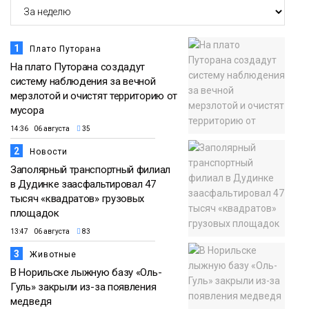
1
Плато Путорана
На плато Путорана создадут
систему наблюдения за вечной
мерзлотой и очистят территорию от
мусора
14:36 06 августа
35
2
Новости
Заполярный транспортный филиал
в Дудинке заасфальтировал 47
тысяч «квадратов» грузовых
площадок
13:47 06 августа
83
3
Животные
В Норильске лыжную базу «Оль-
Гуль» закрыли из-за появления
медведя