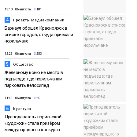
13:10 06 августа
181
4
Проекты Медиакомпании
Барнаул обошёл Красноярск в
списке городов, откуда приехали
норильчане
12:25 06 августа
253
5
Общество
Железному коню не место в
подъезде: где норильчанам
парковать велосипед
11:41 06 августа
201
6
Культура
Преподаватель норильской
«художки» стала призёром
международного конкурса