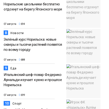
Норильские школьники бесплатно
отдохнут на берегу Японского моря
07 августа
694
8
Новости
Зелёный курс Норильска: новые
скверы и тысячи растений появятся
по всему городу
07 августа
688
9
Еда
Итальянский шеф-повар Федерико
Арнальди изучает кухню и прошлое
Норильска
07 августа
699
10
Спорт