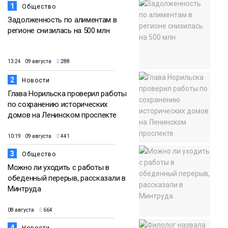
1
Общество
Задолженность по алиментам в
регионе снизилась на 500 млн
13:24 09 августа
288
2
Новости
Глава Норильска проверил работы
по сохранению исторических
домов на Ленинском проспекте
10:19 09 августа
441
3
Общество
Можно ли уходить с работы в
обеденный перерыв, рассказали в
Минтруда
08 августа
664
4
Новости