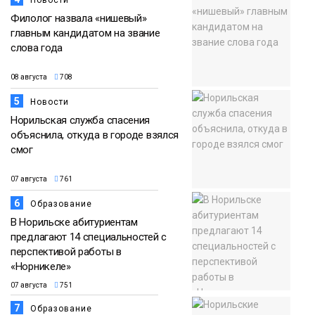
Филолог назвала «нишевый»
главным кандидатом на звание
слова года
08 августа
708
5
Новости
Норильская служба спасения
объяснила, откуда в городе взялся
смог
07 августа
761
6
Образование
В Норильске абитуриентам
предлагают 14 специальностей с
перспективой работы в
«Норникеле»
07 августа
751
7
Образование