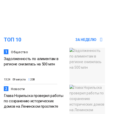
Арнальди изучает кухню и прошлое
07 августа
Норильска
Еда
15:11
Игрок ФК «Норильск» Артём Антошкин
помог сборной России взять золото в
07 августа
футзальном турнире
ТОП 10
ЗА НЕДЕЛЮ
Спорт
1
Общество
Задолженность по алиментам в
регионе снизилась на 500 млн
13:24 09 августа
208
2
Новости
Глава Норильска проверил работы
по сохранению исторических
домов на Ленинском проспекте