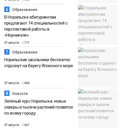
6
Образование
В Норильске абитуриентам
предлагают 14 специальностей с
перспективой работы в
«Норникеле»
07 августа
717
7
Образование
Норильские школьники бесплатно
отдохнут на берегу Японского моря
07 августа
666
8
Новости
Зелёный курс Норильска: новые
скверы и тысячи растений появятся
по всему городу
07 августа
657