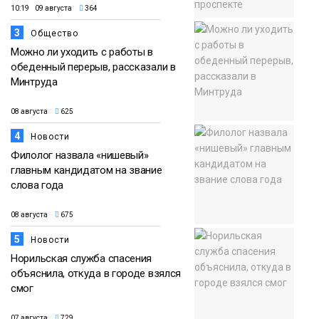
10:19 09 августа
364
3
Общество
Можно ли уходить с работы в
обеденный перерыв, рассказали в
Минтруда
08 августа
625
4
Новости
Филолог назвала «нишевый»
главным кандидатом на звание
слова года
08 августа
675
5
Новости
Норильская служба спасения
объяснила, откуда в городе взялся
смог
07 августа
729