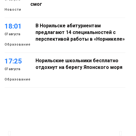
смог
Новости
18:01
В Норильске абитуриентам
предлагают 14 специальностей с
07 августа
перспективой работы в «Норникеле»
Образование
17:25
Норильские школьники бесплатно
отдохнут на берегу Японского моря
07 августа
Образование
16:41
Зелёный курс Норильска: новые
скверы и тысячи растений появятся по
07 августа
всему городу
Новости
15:56
Итальянский шеф-повар Федерико