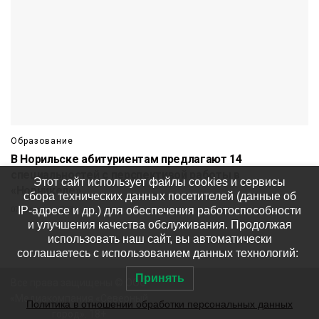
Образование
В Норильске абитуриентам предлагают 14
специальностей с перспективой работы в
Этот сайт использует файлы cookies и сервисы
«Норникеле»
сбора технических данных посетителей (данные об
IP-адресе и др.) для обеспечения работоспособности
07 августа
717
и улучшения качества обслуживания. Продолжая
использовать наш сайт, вы автоматически
соглашаетесь с использованием данных технологий:
Принять
Все права защищены © ООО
«Медиакомпания «Северный
Политика в отношении обработки персональных данных
город». 18+