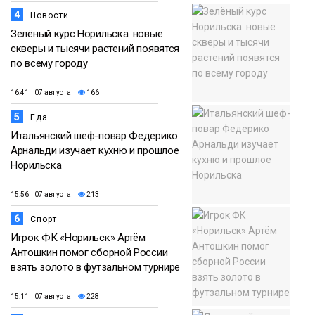
4
Новости
Зелёный курс Норильска: новые
скверы и тысячи растений появятся
по всему городу
16:41 07 августа
166
5
Еда
Итальянский шеф-повар Федерико
Арнальди изучает кухню и прошлое
Норильска
15:56 07 августа
213
6
Спорт
Игрок ФК «Норильск» Артём
Антошкин помог сборной России
взять золото в футзальном турнире
15:11 07 августа
228