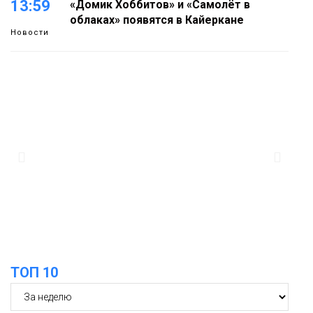
13:59
«Домик Хоббитов» и «Самолёт в
облаках» появятся в Кайеркане
Новости
13:08
Предстоящие выходные в Норильске
будут зябкими, пасмурными и
дождливыми
Новости
12:32
Как в Норильске помогают женщинам
из исправительного центра
адаптироваться к жизни
Общество
ТОП 10