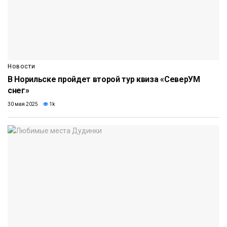
Новости
В Норильске пройдет второй тур квиза «СеверУМ
снег»
30 мая 2025
1k