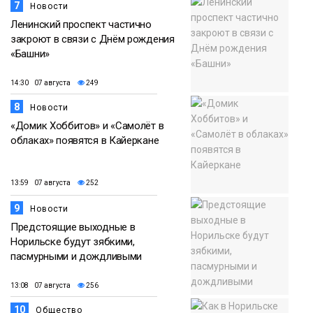
7
Новости
Ленинский проспект частично
закроют в связи с Днём рождения
«Башни»
14:30 07 августа
249
8
Новости
«Домик Хоббитов» и «Самолёт в
облаках» появятся в Кайеркане
13:59 07 августа
252
9
Новости
Предстоящие выходные в
Норильске будут зябкими,
пасмурными и дождливыми
13:08 07 августа
256
10
Общество