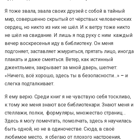
Я тоже звала, звала своих друзей с собой в тайный
мир, совершенно скрытый от чёрствых человеческих
сердец, но никто из них не шёл. И к ветру тоже никто
не шёл на свидание. И лишь я под руку с ним каждый
вечер воскресенья иду в библиотеку. Он меня
подгоняет, заставляет жмуриться, прятать лицо, иногда
плакать и даже смеяться. Ветер, как истинный
джентльмен, закрывает за мной дверь, шепчет:
«Ничего, всё хорошо, здесь ты в безопасности…»
–
и
слегка подталкивает.
Я ему верю. Среди книг я не чувствую себя тоскливо,
к тому же меня знают все библиотекари. Знают меня и
стеллажи, полки, формуляры, множество страниц…
Здесь я могу помечтать, помолчать, здесь я научилась
быть одной, но не в одиночестве. Сюда, в своё
любимое место, я сбегаю от плохого настроения,