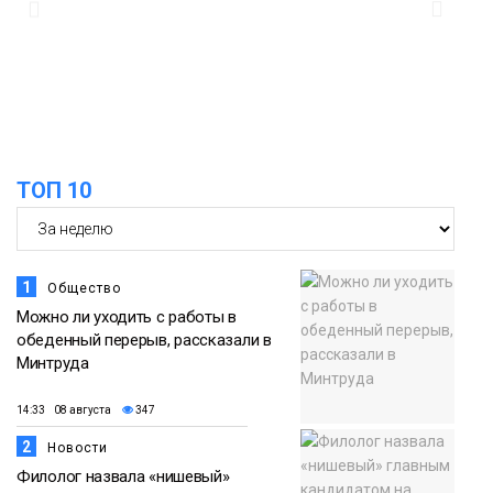
14:30
в связи с Днём рождения «Башни»
07 августа
Новости
13:59
«Домик Хоббитов» и «Самолёт в
облаках» появятся в Кайеркане
07 августа
ТОП 10
Новости
1
Общество
Можно ли уходить с работы в
обеденный перерыв, рассказали в
Минтруда
14:33 08 августа
347
2
Новости
Филолог назвала «нишевый»