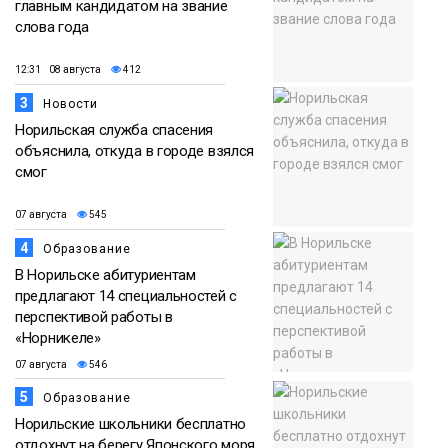
главным кандидатом на звание
слова года
12:31 08 августа
412
3
Новости
Норильская служба спасения
объяснила, откуда в городе взялся
смог
07 августа
545
4
Образование
В Норильске абитуриентам
предлагают 14 специальностей с
перспективой работы в
«Норникеле»
07 августа
546
5
Образование
Норильские школьники бесплатно
отдохнут на берегу Японского моря