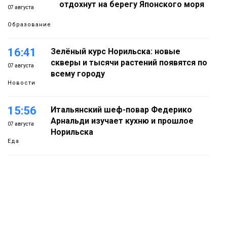
отдохнут на берегу Японского моря
07 августа
Образование
16:41
Зелёный курс Норильска: новые
скверы и тысячи растений появятся по
07 августа
всему городу
Новости
15:56
Итальянский шеф-повар Федерико
Арнальди изучает кухню и прошлое
07 августа
Норильска
Еда
15:11
Игрок ФК «Норильск» Артём Антошкин
помог сборной России взять золото в
07 августа
футзальном турнире
Спорт
Ленинский проспект частично закроют