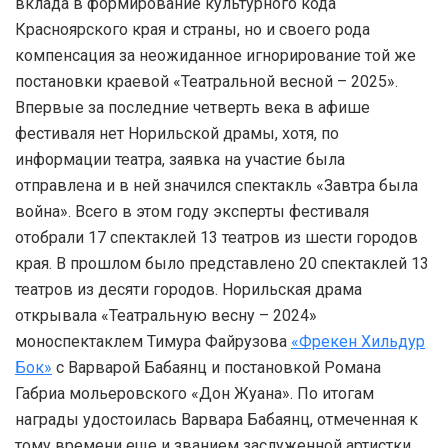
вклада в формирование культурного кода
Красноярского края и страны, но и своего рода
компенсация за неожиданное игнорирование той же
постановки краевой «Театральной весной – 2025».
Впервые за последние четверть века в афише
фестиваля нет Норильской драмы, хотя, по
информации театра, заявка на участие была
отправлена и в ней значился спектакль «Завтра была
война». Всего в этом году эксперты фестиваля
отобрали 17 спектаклей 13 театров из шести городов
края. В прошлом было представлено 20 спектаклей 13
театров из десяти городов. Норильская драма
открывала «Театральную весну – 2024»
моноспектаклем Тимура Файрузова
«Фрекен Хильдур
Бок»
с Варварой Бабаянц и постановкой Романа
Габриа мольеровского «Дон Жуана». По итогам
награды удостоилась Варвара Бабаянц, отмеченная к
тому времени еще и званием заслуженной артистки