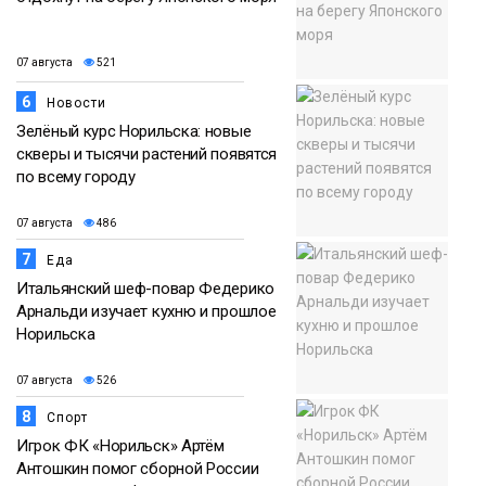
07 августа
521
6
Новости
Зелёный курс Норильска: новые
скверы и тысячи растений появятся
по всему городу
07 августа
486
7
Еда
Итальянский шеф-повар Федерико
Арнальди изучает кухню и прошлое
Норильска
07 августа
526
8
Спорт
Игрок ФК «Норильск» Артём
Антошкин помог сборной России