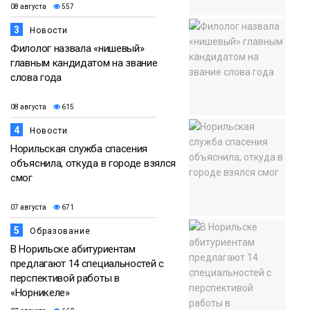
08 августа
557
3
Новости
Филолог назвала «нишевый»
главным кандидатом на звание
слова года
08 августа
615
4
Новости
Норильская служба спасения
объяснила, откуда в городе взялся
смог
07 августа
671
5
Образование
В Норильске абитуриентам
предлагают 14 специальностей с
перспективой работы в
«Норникеле»