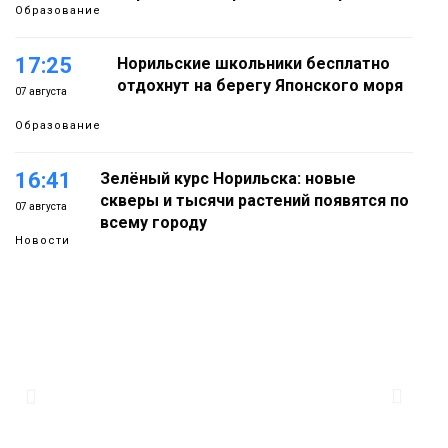
Образование
17:25
Норильские школьники бесплатно
отдохнут на берегу Японского моря
07 августа
Образование
16:41
Зелёный курс Норильска: новые
скверы и тысячи растений появятся по
07 августа
всему городу
Новости
15:56
Итальянский шеф-повар Федерико
Арнальди изучает кухню и прошлое
07 августа
Норильска
Еда
15:11
Игрок ФК «Норильск» Артём Антошкин
помог сборной России взять золото в
07 августа