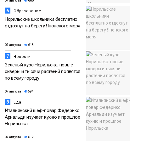
07 августа
660
6
Образование
Норильские школьники бесплатно
отдохнут на берегу Японского моря
07 августа
618
7
Новости
Зелёный курс Норильска: новые
скверы и тысячи растений появятся
по всему городу
07 августа
594
8
Еда
Итальянский шеф-повар Федерико
Арнальди изучает кухню и прошлое
Норильска
07 августа
612