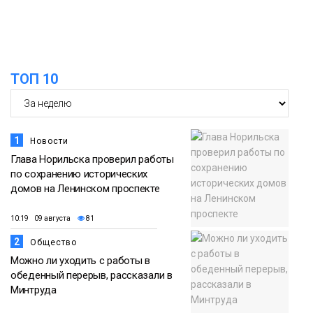
футзальном турнире
Спорт
14:30
Ленинский проспект частично закроют
в связи с Днём рождения «Башни»
07 августа
ТОП 10
Новости
1
Новости
Глава Норильска проверил работы
по сохранению исторических
домов на Ленинском проспекте
10:19 09 августа
81
2
Общество
Можно ли уходить с работы в
обеденный перерыв, рассказали в
Минтруда