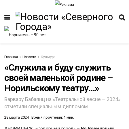
Главная
Новости
Культура
«Служила и буду служить
своей маленькой родине –
ИТЕТ
Норильскому театру…»
Варвару Бабаянц на «Театральной весне – 2024»
отметили специальным дипломом.
28 марта 2024
Время прочтения: 1 мин.
#НОРИЛЬСК. «Северный город» –
Во Всемирный