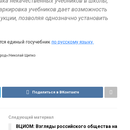
вка некачественных учебников в школы,
маркировка учебников дает возможность
укции, позволяя однозначно установить
ется единый госучебник
по русскому языку.
город»/Николай Щипко
Поделиться в ВКонтакте
Следующий материал
ВЦИОМ: Взгляды российского общества на