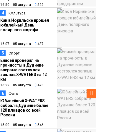
12:32
Торжественная
16:50 05 августа
529
церемония
4
Культура
бракосочетания снова
Как в Норильске прошёл
прошла в «Башне»
юбилейный День
Общество
полярного жирафа
16:07 05 августа
437
5
Спорт
Енисей проверил на
прочность: в Дудинке
впервые состоялся
заплыв X-WATERS на 12
км
15:22 05 августа
478
6
Фото
Юбилейный X-WATERS
собрал в Дудинке более
120 пловцов со всей
России
15:00 05 августа
546