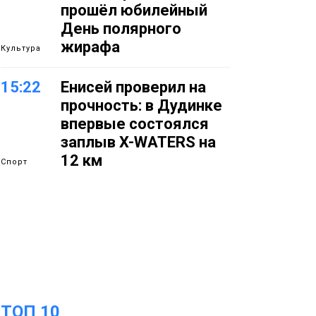
прошёл юбилейный
День полярного
жирафа
Культура
15:22
Енисей проверил на
прочность: в Дудинке
впервые состоялся
заплыв X-WATERS на
12 км
Спорт
15:00
Юбилейный X-WATERS
собрал в Дудинке
более 120 пловцов со
всей России
Фото
14:36
Современные и
ТОП 10
комфортные