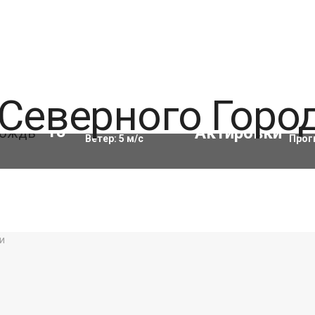
Влажность:
84
%
Акти
18
°C
Ветер:
5
м/с
Прог