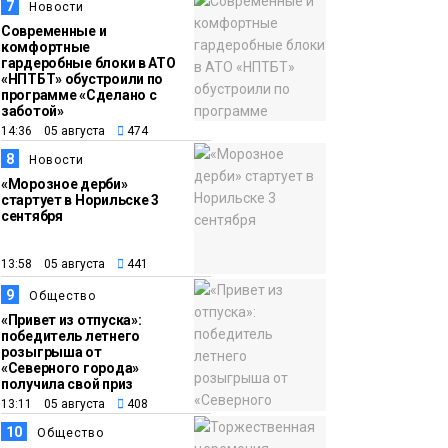
7
Новости
Современные и
комфортные
гардеробные блоки в АТО
«НПТБТ» обустроили по
программе «Сделано с
заботой»
14:36 05 августа
474
8
Новости
«Морозное дерби»
стартует в Норильске 3
сентября
13:58 05 августа
441
9
Общество
«Привет из отпуска»:
победитель летнего
розыгрыша от
«Северного города»
получила свой приз
13:11 05 августа
408
10
Общество