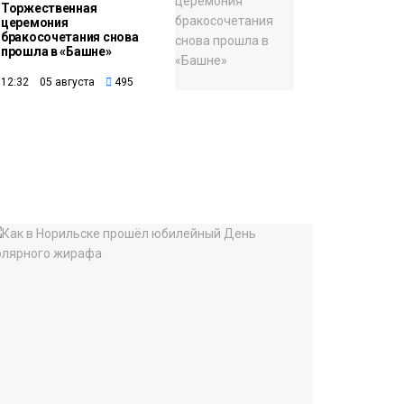
Торжественная
церемония
бракосочетания снова
прошла в «Башне»
12:32 05 августа
495