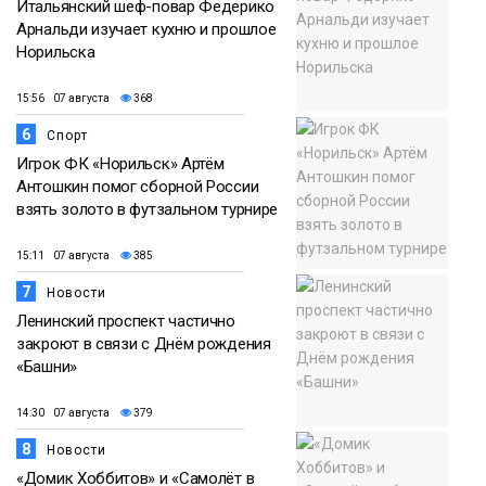
Итальянский шеф-повар Федерико
Арнальди изучает кухню и прошлое
Норильска
15:56 07 августа
368
6
Спорт
Игрок ФК «Норильск» Артём
Антошкин помог сборной России
взять золото в футзальном турнире
15:11 07 августа
385
7
Новости
Ленинский проспект частично
закроют в связи с Днём рождения
«Башни»
14:30 07 августа
379
8
Новости
«Домик Хоббитов» и «Самолёт в