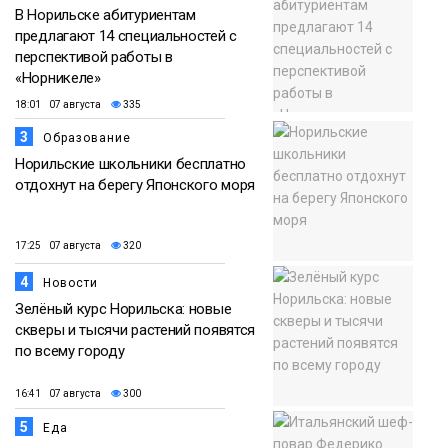
В Норильске абитуриентам
предлагают 14 специальностей с
перспективой работы в
«Норникеле»
18:01 07 августа
335
3
Образование
Норильские школьники бесплатно
отдохнут на берегу Японского моря
17:25 07 августа
320
4
Новости
Зелёный курс Норильска: новые
скверы и тысячи растений появятся
по всему городу
16:41 07 августа
300
5
Еда