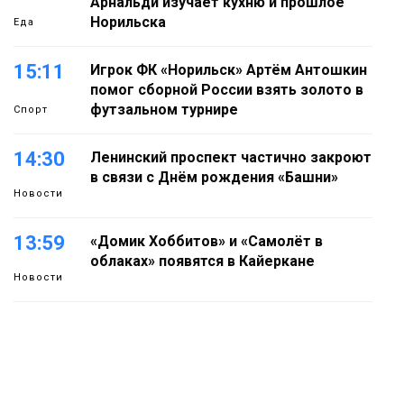
Арнальди изучает кухню и прошлое
Норильска
Еда
15:11
Игрок ФК «Норильск» Артём Антошкин
помог сборной России взять золото в
футзальном турнире
Спорт
14:30
Ленинский проспект частично закроют
в связи с Днём рождения «Башни»
Новости
13:59
«Домик Хоббитов» и «Самолёт в
облаках» появятся в Кайеркане
Новости
13:08
Предстоящие выходные в Норильске
будут зябкими, пасмурными и
дождливыми
Новости