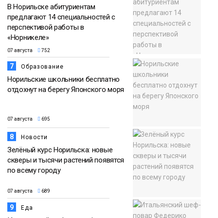
В Норильске абитуриентам
предлагают 14 специальностей с
перспективой работы в
«Норникеле»
07 августа
752
7
Образование
Норильские школьники бесплатно
отдохнут на берегу Японского моря
07 августа
695
8
Новости
Зелёный курс Норильска: новые
скверы и тысячи растений появятся
по всему городу
07 августа
689
9
Еда