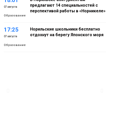
18:01
предлагают 14 специальностей с
07 августа
перспективой работы в «Норникеле»
Образование
17:25
Норильские школьники бесплатно
отдохнут на берегу Японского моря
07 августа
Образование
16:41
Зелёный курс Норильска: новые
скверы и тысячи растений появятся по
07 августа
всему городу
Новости
15:56
Итальянский шеф-повар Федерико
Арнальди изучает кухню и прошлое
07 августа
Норильска
Еда