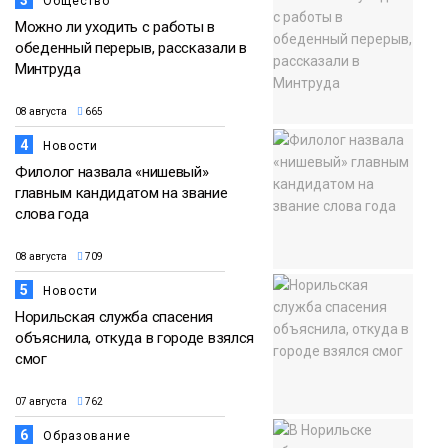
3
Общество
Можно ли уходить с работы в
обеденный перерыв, рассказали в
Минтруда
08 августа
665
4
Новости
Филолог назвала «нишевый»
главным кандидатом на звание
слова года
08 августа
709
5
Новости
Норильская служба спасения
объяснила, откуда в городе взялся
смог
07 августа
762
6
Образование