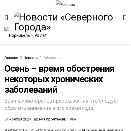
Главная
Новости
Общество
Осень – время обострения
некоторых хронических
ИТЕТ
заболеваний
Врач-физиотерапевт рассказал, на что следует
обратить внимание в это время года.
01 ноября 2024
Время прочтения: 1 мин.
#НОРИЛЬСК. «Северный город» –
В осенний период