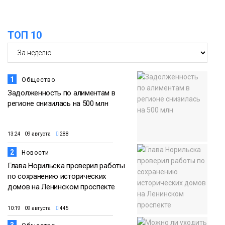
15:11
Игрок ФК «Норильск» Артём Антошкин
помог сборной России взять золото в
07 августа
футзальном турнире
ТОП 10
Спорт
1
Общество
Задолженность по алиментам в
регионе снизилась на 500 млн
13:24 09 августа
288
2
Новости
Глава Норильска проверил работы
по сохранению исторических
домов на Ленинском проспекте
10:19 09 августа
445