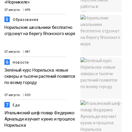
«Норникеле»
07 августа
499
5
Образование
Норильские школьники бесплатно
отдохнут на берегу Японского моря
07 августа
481
6
Новости
Зелёный курс Норильска: новые
скверы и тысячи растений появятся
по всему городу
07 августа
430
7
Еда
Итальянский шеф-повар Федерико
Арнальди изучает кухню и прошлое
Норильска