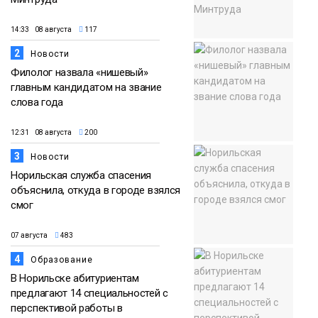
14:33 08 августа
117
2
Новости
Филолог назвала «нишевый»
главным кандидатом на звание
слова года
12:31 08 августа
200
3
Новости
Норильская служба спасения
объяснила, откуда в городе взялся
смог
07 августа
483
4
Образование
В Норильске абитуриентам
предлагают 14 специальностей с
перспективой работы в