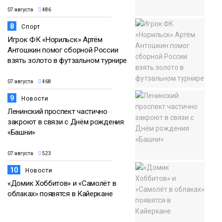
07 августа
486
8
Спорт
Игрок ФК «Норильск» Артём
Антошкин помог сборной России
взять золото в футзальном турнире
07 августа
468
9
Новости
Ленинский проспект частично
закроют в связи с Днём рождения
«Башни»
07 августа
523
10
Новости
«Домик Хоббитов» и «Самолёт в
облаках» появятся в Кайеркане