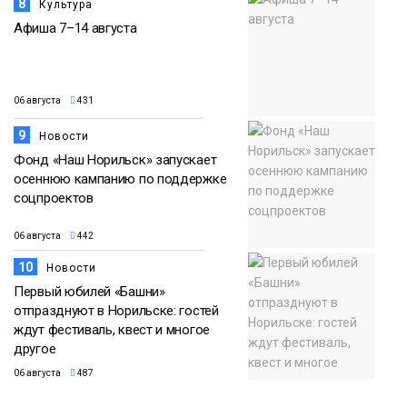
8
Культура
Афиша 7–14 августа
06 августа
431
9
Новости
Фонд «Наш Норильск» запускает
осеннюю кампанию по поддержке
соцпроектов
06 августа
442
10
Новости
Первый юбилей «Башни»
отпразднуют в Норильске: гостей
ждут фестиваль, квест и многое
другое
06 августа
487