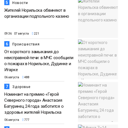
5
Новости
Жителей Норильска обвиняют в
организации подпольного казино
09:36 07 августа
221
6
Происшествия
От короткого замыкания до
неисправной печи: в МЧС сообщили
о пожарах в Норильске, Дудинке и
Игарке
06 августа
488
7
Здоровье
Номинант на премию «Герой
Северного города» Анастасия
Батуринец 24 года заботится о
здоровье жителей Норильска
06 августа
777