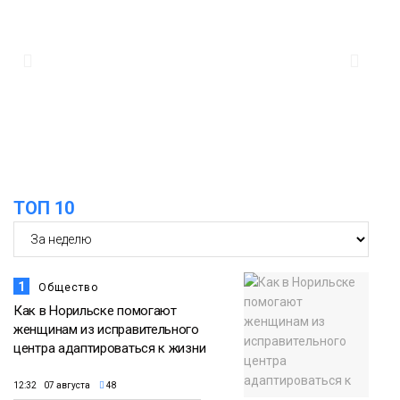
16:39
Фонд «Наш Норильск» запускает
осеннюю кампанию по поддержке
06 августа
соцпроектов
Новости
15:57
Первый юбилей «Башни» отпразднуют
в Норильске: гостей ждут фестиваль,
06 августа
квест и многое другое
Новости
ТОП 10
1
Общество
Как в Норильске помогают
женщинам из исправительного
центра адаптироваться к жизни
12:32 07 августа
48