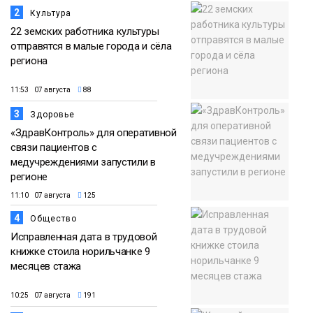
2
Культура
22 земских работника культуры
отправятся в малые города и сёла
региона
11:53 07 августа
88
3
Здоровье
«ЗдравКонтроль» для оперативной
связи пациентов с
медучреждениями запустили в
регионе
11:10 07 августа
125
4
Общество
Исправленная дата в трудовой
книжке стоила норильчанке 9
месяцев стажа
10:25 07 августа
191