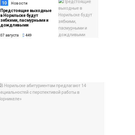
10
Новости
Предстоящие выходные
в Норильске будут
зябкими, пасмурными и
дождливыми
07 августа
449