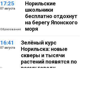
17:25
Норильские
07 августа
школьники
бесплатно отдохнут
на берегу Японского
моря
Образование
16:41
Зелёный курс
07 августа
Норильска: новые
скверы и тысячи
растений появятся по
всему городу
Новости
15:56
Итальянский шеф-
07 августа
повар Федерико
Арнальди изучает
кухню и прошлое
Норильска
Еда