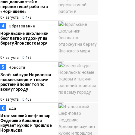
13:08
Предстоящие
специальностей с
перспективой работы в
07 августа
выходные в
«Норникеле»
Норильске будут
07 августа
478
зябкими, пасмурными
4
Образование
и дождливыми
Норильские школьники
Новости
бесплатно отдохнут на
берегу Японского моря
07 августа
439
5
Новости
Зелёный курс Норильска:
новые скверы и тысячи
растений появятся по
всему городу
07 августа
409
6
Еда
Итальянский шеф-повар
Федерико Арнальди
изучает кухню и прошлое
Норильска