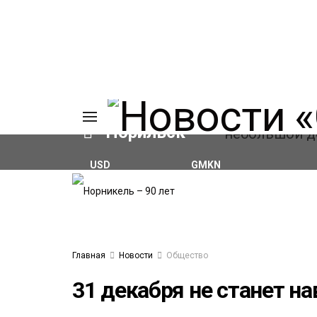
Норильск
USD
GMKN
₽82.17
(+0.93%)
₽124.64
(+0.52%)
ИЯ
А
Ы
А
ОВАНИЕ
Главная
Новости
Общество
ОВ
31 декабря не станет н