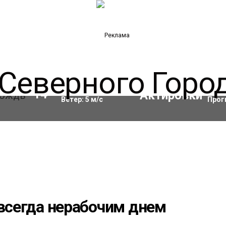
Влажность:
66
%
Акти
14
°C
Ветер:
5
м/с
Прог
авсегда нерабочим днем