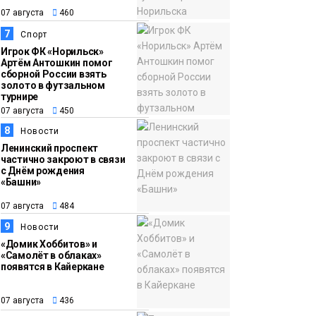
07 августа
460
7
Спорт
Игрок ФК «Норильск»
Артём Антошкин помог
сборной России взять
золото в футзальном
турнире
07 августа
450
8
Новости
Ленинский проспект
частично закроют в связи
с Днём рождения
«Башни»
07 августа
484
9
Новости
«Домик Хоббитов» и
«Самолёт в облаках»
появятся в Кайеркане
07 августа
436