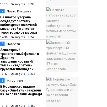
15:15 06 августа
203
7
Плато Путорана
На плато Путорана
создадут систему
наблюдения за вечной
мерзлотой и очистят
территорию от мусора
14:36 06 августа
243
8
Новости
Заполярный
транспортный филиал в
Дудинке
заасфальтировал 47
тысяч «квадратов»
грузовых площадок
13:47 06 августа
233
9
Животные
В Норильске лыжную
базу «Оль-Гуль» закрыли
из-за появления медведя
13:10 06 августа
389