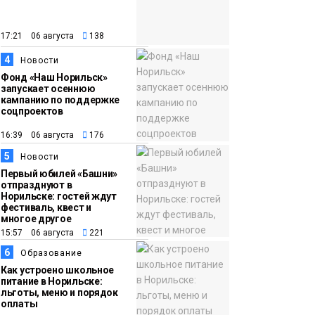
закрыли из-за
появления медведя
Животные
17:21 06 августа
138
4
12:25
Барнаул обошёл
Новости
Фонд «Наш Норильск»
Красноярск в
запускает осеннюю
списке городов,
кампанию по поддержке
соцпроектов
откуда приехали
Проекты
норильчане
16:39 06 августа
176
Медиакомпании
5
Новости
Первый юбилей «Башни»
отпразднуют в
Норильске: гостей ждут
фестиваль, квест и
многое другое
15:57 06 августа
221
6
Образование
Как устроено школьное
питание в Норильске:
льготы, меню и порядок
оплаты