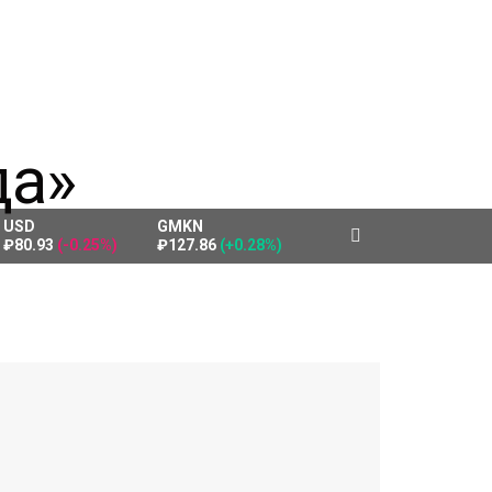
USD
GMKN
₽80.93
(-0.25%)
₽127.86
(+0.28%)