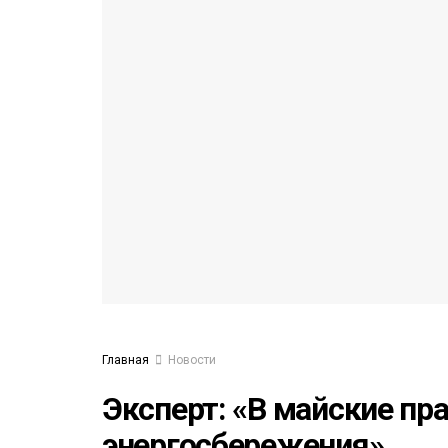
53)
558)
Главная
Новости
Эксперт: «В майские п
энергосбережения»