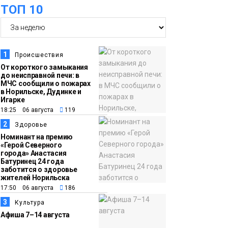
Образование
ТОП 10
14:36
На плато Путорана
создадут систему
наблюдения за вечной
1
Происшествия
мерзлотой и очистят
От короткого замыкания
Плато
до неисправной печи: в
территорию от мусора
Путорана
МЧС сообщили о пожарах
в Норильске, Дудинке и
Игарке
13:47
Заполярный
18:25 06 августа
119
транспортный филиал
2
Здоровье
в Дудинке
Номинант на премию
«Герой Северного
заасфальтировал 47
города» Анастасия
Батуринец 24 года
тысяч «квадратов»
заботится о здоровье
грузовых площадок
жителей Норильска
Новости
17:50 06 августа
186
3
Культура
13:10
В Норильске лыжную
Афиша 7–14 августа
базу «Оль-Гуль»