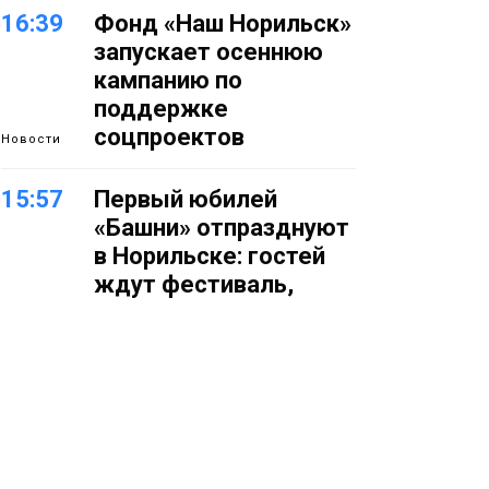
16:39
Фонд «Наш Норильск»
запускает осеннюю
кампанию по
поддержке
соцпроектов
Новости
15:57
Первый юбилей
«Башни» отпразднуют
в Норильске: гостей
ждут фестиваль,
квест и многое другое
Новости
15:15
Как устроено
школьное питание в
Норильске: льготы,
меню и порядок
оплаты