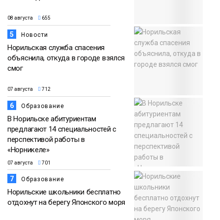
08 августа
655
5
Новости
Норильская служба спасения
объяснила, откуда в городе взялся
смог
07 августа
712
6
Образование
В Норильске абитуриентам
предлагают 14 специальностей с
перспективой работы в
«Норникеле»
07 августа
701
7
Образование
Норильские школьники бесплатно
отдохнут на берегу Японского моря