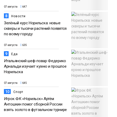
07 августа
647
8
Новости
Зелёный курс Норильска: новые
скверы и тысячи растений появятся
по всему городу
07 августа
635
9
Еда
Итальянский шеф-повар Федерико
Арнальди изучает кухню и прошлое
Норильска
07 августа
645
10
Спорт
Игрок ФК «Норильск» Артём
Антошкин помог сборной России
взять золото в футзальном турнире