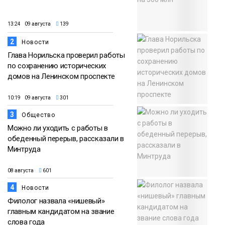
13:24 09 августа
139
2
Новости
Глава Норильска проверил работы
по сохранению исторических
домов на Ленинском проспекте
10:19 09 августа
301
3
Общество
Можно ли уходить с работы в
обеденный перерыв, рассказали в
Минтруда
08 августа
601
4
Новости
Филолог назвала «нишевый»
главным кандидатом на звание
слова года