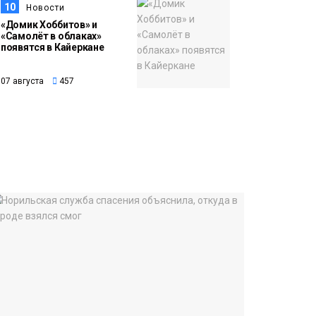
10
Новости
«Домик Хоббитов» и
«Самолёт в облаках»
появятся в Кайеркане
07 августа
457