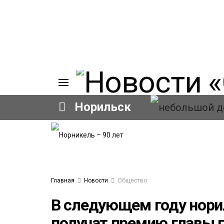
Норильск
ИЯ
А
Ы
А
ОВАНИЕ
Главная
Новости
Общество
ОВ
В следующем году нори
получат премию главы 