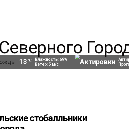
Влажность:
69
%
Акти
13
°C
Ветер:
5
м/с
Прог
льские стобалльники
города