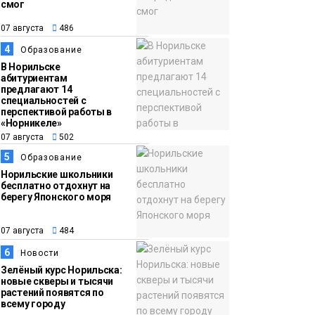
смог
13:59
«Домик Хоббитов» и
07 августа
486
07 августа
«Самолёт в облаках»
4
Образование
появятся в Кайеркане
Новости
В Норильске
абитуриентам
предлагают 14
специальностей с
перспективой работы в
«Норникеле»
07 августа
502
5
Образование
Норильские школьники
бесплатно отдохнут на
берегу Японского моря
07 августа
484
6
Новости
Зелёный курс Норильска:
новые скверы и тысячи
растений появятся по
всему городу