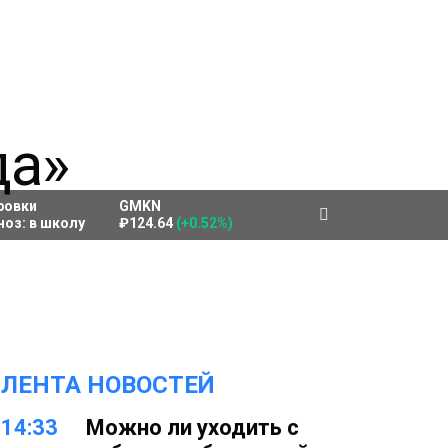
ровки
GMKN
ноз:
в школу
₽124.64
(+0.52%)
ЛЕНТА НОВОСТЕЙ
14:33
Можно ли уходить с