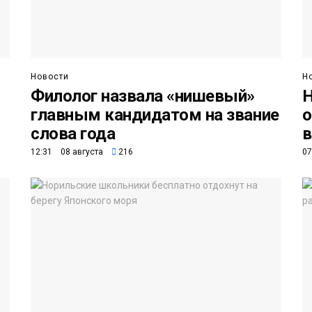
Новости
Н
Филолог назвала «нишевый»
Н
главным кандидатом на звание
о
слова года
в
12:31 08 августа
216
07