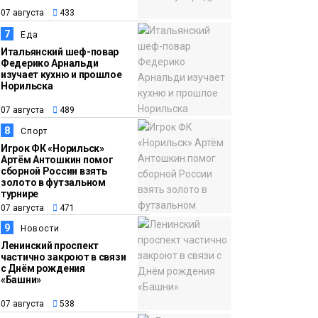
07 августа
433
7
Еда
Итальянский шеф-повар
Федерико Арнальди
изучает кухню и прошлое
Норильска
07 августа
489
8
Спорт
Игрок ФК «Норильск»
Артём Антошкин помог
сборной России взять
золото в футзальном
турнире
07 августа
471
9
Новости
Ленинский проспект
частично закроют в связи
с Днём рождения
«Башни»
07 августа
538