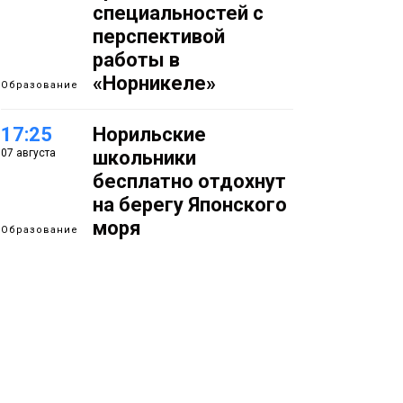
специальностей с
перспективой
работы в
«Норникеле»
Образование
17:25
Норильские
07 августа
школьники
бесплатно отдохнут
на берегу Японского
моря
Образование
16:41
Зелёный курс
07 августа
Норильска: новые
скверы и тысячи
растений появятся по
всему городу
Новости