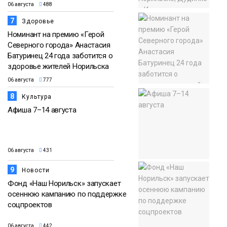
06 августа
488
7
Здоровье
Номинант на премию «Герой
Северного города» Анастасия
Батуринец 24 года заботится о
здоровье жителей Норильска
06 августа
777
8
Культура
Афиша 7–14 августа
06 августа
431
9
Новости
Фонд «Наш Норильск» запускает
осеннюю кампанию по поддержке
соцпроектов
06 августа
442