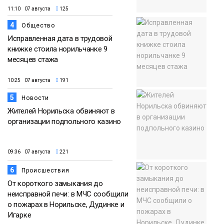
11:10 07 августа
125
4
Общество
Исправленная дата в трудовой
книжке стоила норильчанке 9
месяцев стажа
10:25 07 августа
191
5
Новости
Жителей Норильска обвиняют в
организации подпольного казино
09:36 07 августа
221
6
Происшествия
От короткого замыкания до
неисправной печи: в МЧС сообщили
о пожарах в Норильске, Дудинке и
Игарке