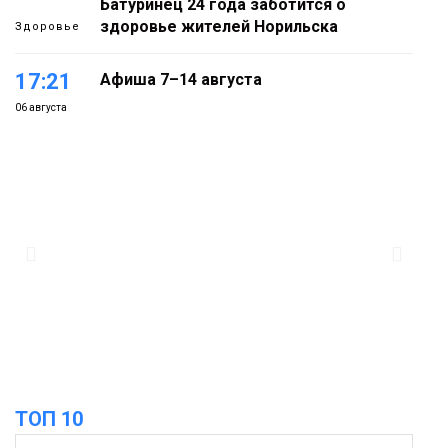
Батуринец 24 года заботится о
здоровье жителей Норильска
Здоровье
17:21
Афиша 7–14 августа
06 августа
Культура
16:39
Фонд «Наш Норильск» запускает
осеннюю кампанию по поддержке
06 августа
соцпроектов
Новости
15:57
Первый юбилей «Башни» отпразднуют
в Норильске: гостей ждут фестиваль,
06 августа
квест и многое другое
Новости
ТОП 10