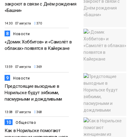
закроют в связи с Днём рождения
«Башни»
14:30 07 августа
370
8
Новости
«Домик Хоббитов» и «Самолёт в
облаках» появятся в Кайеркане
13:59 07 августа
369
9
Новости
Предстоящие выходные в
Норильске будут зябкими,
пасмурными и дождливыми
13:08 07 августа
368
10
Общество
Как в Норильске помогают