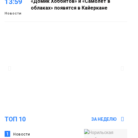
13:59
«Домик Хоббитов» и «Самолёт в
облаках» появятся в Кайеркане
Новости
13:08
Предстоящие выходные в Норильске
будут зябкими, пасмурными и
дождливыми
Новости
12:32
Как в Норильске помогают женщинам
из исправительного центра
адаптироваться к жизни
Общество
ТОП 10
ЗА НЕДЕЛЮ
1
Новости