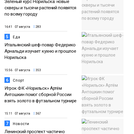
Зелёный курс Норильска: новые
скверы и тысячи растений появятся
по всему городу
16:41 07 августа
283
5
Еда
Итальянский шеф-повар Федерико
Арнальди изучает кухню и прошлое
Норильска
15:56 07 августа
353
6
Спорт
Игрок ФК «Норильск» Артём
Антошкин помог сборной России
взять золото в футзальном турнире
15:11 07 августа
367
7
Новости
Ленинский проспект частично