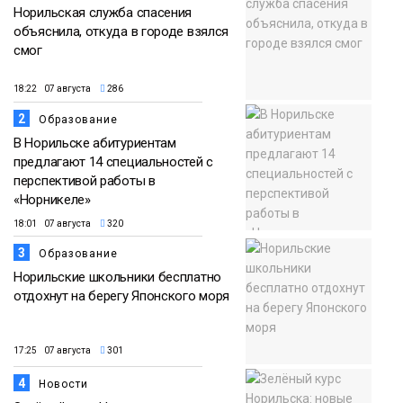
Норильская служба спасения
объяснила, откуда в городе взялся
смог
18:22 07 августа
286
2
Образование
В Норильске абитуриентам
предлагают 14 специальностей с
перспективой работы в
«Норникеле»
18:01 07 августа
320
3
Образование
Норильские школьники бесплатно
отдохнут на берегу Японского моря
17:25 07 августа
301
4
Новости