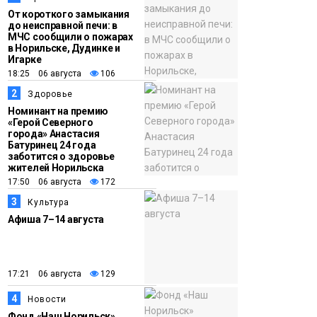
От короткого замыкания
до неисправной печи: в
МЧС сообщили о пожарах
в Норильске, Дудинке и
Игарке
18:25 06 августа
106
2
Здоровье
Номинант на премию
«Герой Северного
города» Анастасия
Батуринец 24 года
заботится о здоровье
жителей Норильска
17:50 06 августа
172
3
Культура
Афиша 7–14 августа
17:21 06 августа
129
4
Новости
Фонд «Наш Норильск»