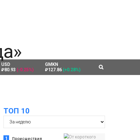
USD
GMKN
₽80.93
(-0.25%)
₽127.86
(+0.28%)
ТОП 10
1
Происшествия