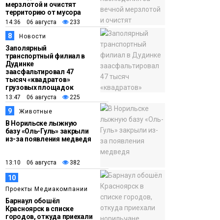
мерзлотой и очистят
территорию от мусора
14:36 06 августа
233
8
Новости
Заполярный
транспортный филиал в
Дудинке
заасфальтировал 47
тысяч «квадратов»
грузовых площадок
13:47 06 августа
225
9
Животные
В Норильске лыжную
базу «Оль-Гуль» закрыли
из-за появления медведя
13:10 06 августа
382
10
Проекты Медиакомпании
Барнаул обошёл
Красноярск в списке
городов, откуда приехали