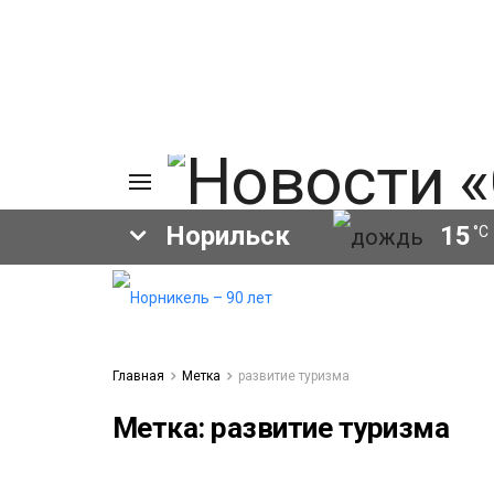
Норильск
15
°C
ия
а
ы
а
Главная
Метка
развитие туризма
ование
ов
Метка:
развитие туризма