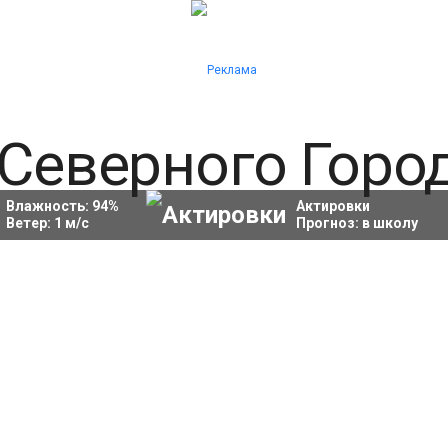
Влажность:
94
%
Актировки
Ветер:
1
м/с
Прогноз:
в школу