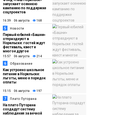
запускает осеннюю
кампанию по поддержке
соцпроектов
16:39 06 августа
168
5
Новости
Первый юбилей «Башни»
отпразднуют в
Норильске: гостей ждут
фестиваль, квест и
многое другое
15:57 06 августа
214
6
Образование
Как устроено школьное
питание в Норильске:
льготы, меню и порядок
оплаты
15:15 06 августа
197
7
Плато Путорана
На плато Путорана
создадут систему
наблюдения за вечной