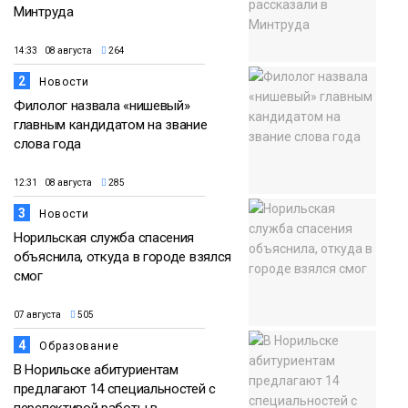
Минтруда
14:33 08 августа
264
2
Новости
Филолог назвала «нишевый»
главным кандидатом на звание
слова года
12:31 08 августа
285
3
Новости
Норильская служба спасения
объяснила, откуда в городе взялся
смог
07 августа
505
4
Образование
В Норильске абитуриентам
предлагают 14 специальностей с