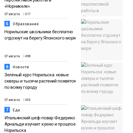
перспективой работы в
«Норникеле»
07 августа
517
5
Образование
Норильские школьники бесплатно
отдохнут на берегу Японского моря
07 августа
498
6
Новости
Зелёный курс Норильска: новые
скверы и тысячи растений появятся
по всему городу
07 августа
455
7
Еда
Итальянский шеф-повар Федерико
Арнальди изучает кухню и прошлое
Норильска