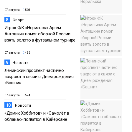
07 августа
504
8
Спорт
Игрок ФК «Норильск» Артём
Антошкин помог сборной России
взять золото в футзальном турнире
07 августа
486
9
Новости
Ленинский проспект частично
закроют в связи с Днём рождения
«Башни»
07 августа
574
10
Новости
«Домик Хоббитов» и «Самолёт в
облаках» появятся в Кайеркане