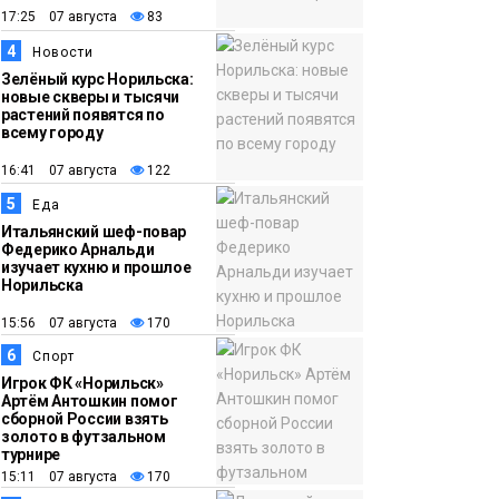
17:25 07 августа
83
12:32
Как в Норильске
4
Новости
помогают женщинам
Зелёный курс Норильска:
из исправительного
новые скверы и тысячи
растений появятся по
центра
всему городу
адаптироваться к
16:41 07 августа
122
жизни
Общество
5
Еда
Итальянский шеф-повар
Федерико Арнальди
изучает кухню и прошлое
Норильска
15:56 07 августа
170
6
Спорт
Игрок ФК «Норильск»
Артём Антошкин помог
сборной России взять
золото в футзальном
турнире
15:11 07 августа
170