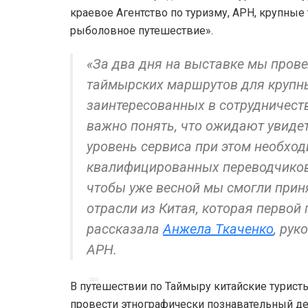
краевое Агентство по туризму, АРН, крупные
рыболовное путешествие».
«За два дня на выставке мы пров
таймырских маршрутов для крупны
заинтересованных в сотрудничест
важно понять, что ожидают увидет
уровень сервиса при этом необход
квалифицированных переводчиков.
чтобы уже весной мы смогли приня
отрасли из Китая, которая первой 
рассказала
Анжела Ткаченко
, рук
АРН.
В путешествии по Таймыру китайские турис
провести этнографически познавательный д