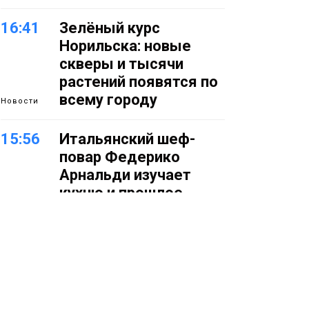
16:41
Зелёный курс
Норильска: новые
скверы и тысячи
растений появятся по
всему городу
Новости
15:56
Итальянский шеф-
повар Федерико
Арнальди изучает
кухню и прошлое
Норильска
Еда
15:11
Игрок ФК «Норильск»
Артём Антошкин
помог сборной России
взять золото в