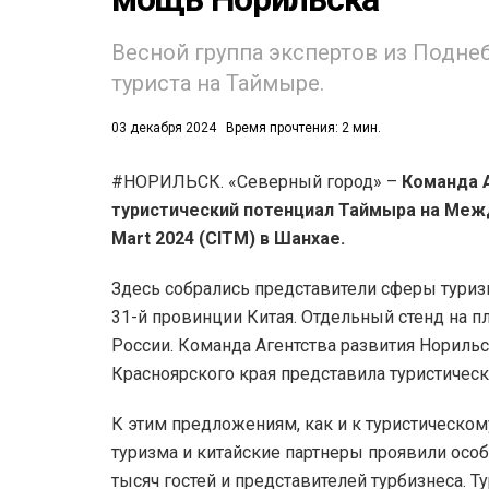
53)
Весной группа экспертов из Подне
туриста на Таймыре.
558)
03 декабря 2024
Время прочтения: 2 мин.
#НОРИЛЬСК. «Северный город» –
Команда А
туристический потенциал Таймыра на Между
Mart 2024 (CITM) в Шанхае.
Здесь собрались представители сферы туризм
31-й провинции Китая. Отдельный стенд на п
России. Команда Агентства развития Норильс
Красноярского края представила туристическ
К этим предложениям, как и к туристическом
туризма и китайские партнеры проявили особ
тысяч гостей и представителей турбизнеса. 