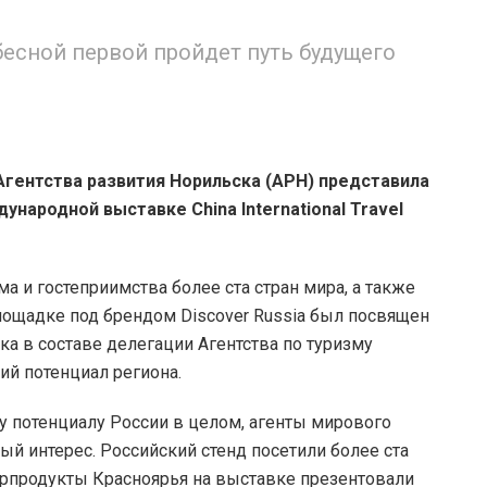
бесной первой пройдет путь будущего
гентства развития Норильска (АРН) представила
народной выставке China International Travel
а и гостеприимства более ста стран мира, а также
лощадке под брендом Discover Russia был посвящен
ка в составе делегации Агентства по туризму
ий потенциал региона.
у потенциалу России в целом, агенты мирового
ый интерес. Российский стенд посетили более ста
Турпродукты Красноярья на выставке презентовали