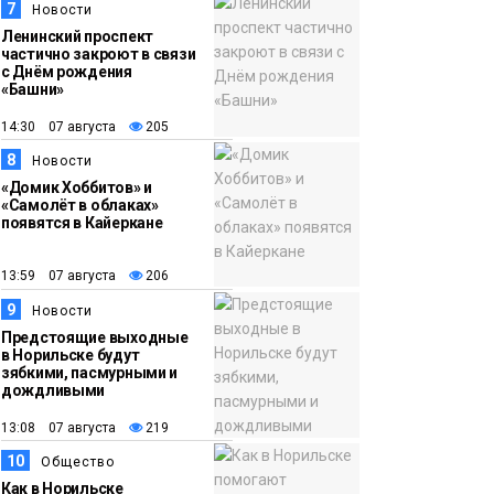
7
Новости
Ленинский проспект
частично закроют в связи
с Днём рождения
«Башни»
14:30 07 августа
205
8
Новости
«Домик Хоббитов» и
«Самолёт в облаках»
появятся в Кайеркане
13:59 07 августа
206
9
Новости
Предстоящие выходные
в Норильске будут
зябкими, пасмурными и
дождливыми
13:08 07 августа
219
10
Общество
Как в Норильске