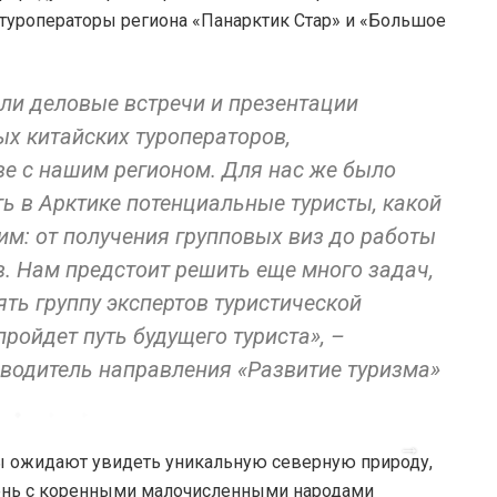
 туроператоры региона «Панарктик Стар» и «Большое
ели деловые встречи и презентации
х китайских туроператоров,
ве с нашим регионом. Для нас же было
ь в Арктике потенциальные туристы, какой
им: от получения групповых виз до работы
 Нам предстоит решить еще много задач,
ть группу экспертов туристической
пройдет путь будущего туриста», –
оводитель направления «Развитие туризма»
ты ожидают увидеть уникальную северную природу,
ень с коренными малочисленными народами