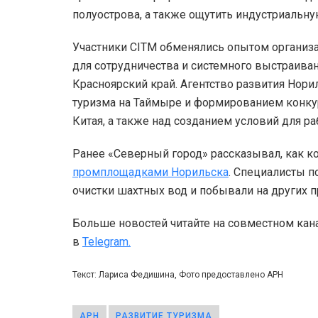
полуострова, а также ощутить индустриальн
Участники CITM обменялись опытом организац
для сотрудничества и системного выстраиван
Красноярский край. Агентство развития Нори
туризма на Таймыре и формированием конкур
Китая, а также над созданием условий для р
Ранее «Северный город» рассказывал, как 
промплощадками Норильска
. Специалисты п
очистки шахтных вод и побывали на других 
Больше новостей читайте на совместном кан
в
Telegram.
Текст: Лариса Федишина, Фото предоставлено АРН
АРН
РАЗВИТИЕ ТУРИЗМА