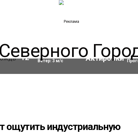
Влажность:
93
%
Акти
12
°C
Ветер:
3
м/с
Прог
ят ощутить индустриальную