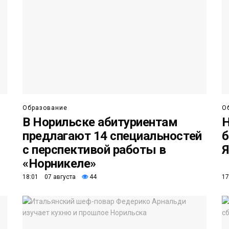
Образование
О
В Норильске абитуриентам
Н
предлагают 14 специальностей
б
с перспективой работы в
Я
«Норникеле»
18:01 07 августа
44
17