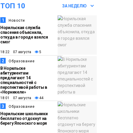
ТОП 10
футзальном турнире
ЗА НЕДЕЛЮ
Спорт
1
Новости
14:30
Ленинский проспект
Норильская служба
частично закроют в
спасения объяснила,
связи с Днём
откуда в городе взялся
смог
рождения «Башни»
Новости
18:22 07 августа
5
2
13:59
«Домик Хоббитов» и
Образование
В Норильске
«Самолёт в облаках»
абитуриентам
появятся в Кайеркане
предлагают 14
Новости
специальностей с
перспективой работы в
«Норникеле»
13:08
Предстоящие
18:01 07 августа
44
выходные в
3
Образование
Норильске будут
Норильские школьники
зябкими, пасмурными
бесплатно отдохнут на
берегу Японского моря
и дождливыми
Новости