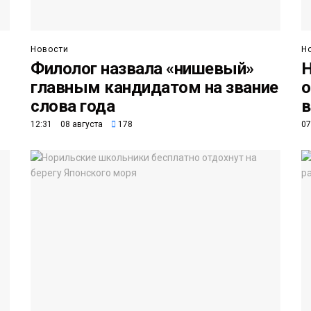
Новости
Н
Филолог назвала «нишевый»
Н
главным кандидатом на звание
о
слова года
в
12:31 08 августа
178
07