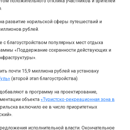
четом положительного отклика участников и зрителей
.
на развитие норильской сферы путешествий и
миллионов рублей.
е с благоустройством популярных мест отдыха
граммы «Поддержание сохранности действующих и
нфраструктуры».
ть почти 15,9 миллиона рублей на установку
Гуль»
(второй этап благоустройства).
добавляют в программу на проектирование,
ументации объекта
«Туристско-рекреационная зона в
Норильска включило ее в число приоритетных
ский».
предложения исполнительной власти. Окончательное