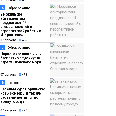
13:59
«Домик Хоббитов» и
4
Образование
07 августа
«Самолёт в облаках»
В Норильске
абитуриентам
появятся в Кайеркане
предлагают 14
Новости
специальностей с
перспективой работы в
«Норникеле»
07 августа
495
5
Образование
Норильские школьники
бесплатно отдохнут на
берегу Японского моря
07 августа
473
6
Новости
Зелёный курс Норильска:
новые скверы и тысячи
растений появятся по
всему городу
07 августа
427