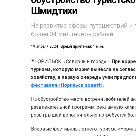
Шмидтихи
На развитие сферы путешествий и г
более 34 миллионов рублей.
19 апреля 2024
Время прочтения: 1 мин.
53)
#НОРИЛЬСК. «Северный город» –
При корр
558)
туризма, которую мэрия вынесла на согла
хозяйству, в первую очередь учли предпо
фестиваля «Норильск зовет!»
.
На обустройство места встречи любителей ак
развлекательной программ, рекламную кампа
розыгрышей дополнительно потребуется боле
Впервые фестиваль летнего туризма «Норильс