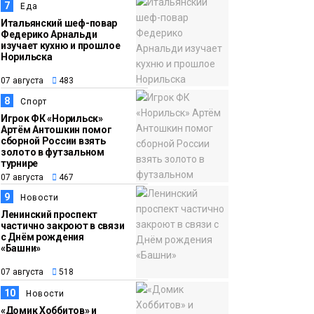
7
Еда
Итальянский шеф-повар
Федерико Арнальди
изучает кухню и прошлое
Норильска
07 августа
483
8
Спорт
Игрок ФК «Норильск»
Артём Антошкин помог
сборной России взять
золото в футзальном
турнире
07 августа
467
9
Новости
Ленинский проспект
частично закроют в связи
с Днём рождения
«Башни»
07 августа
518
10
Новости
«Домик Хоббитов» и