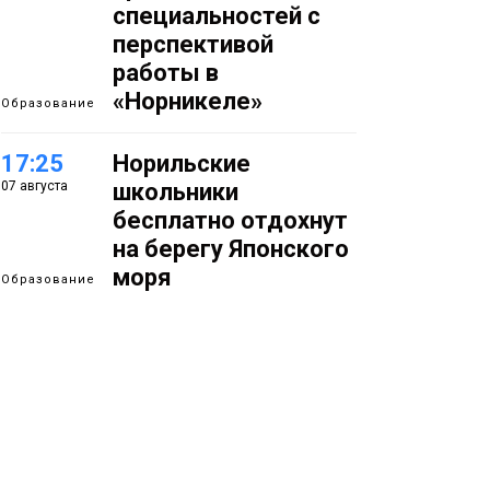
специальностей с
перспективой
работы в
«Норникеле»
Образование
17:25
Норильские
07 августа
школьники
бесплатно отдохнут
на берегу Японского
моря
Образование
16:41
Зелёный курс
07 августа
Норильска: новые
скверы и тысячи
растений появятся по
всему городу
Новости