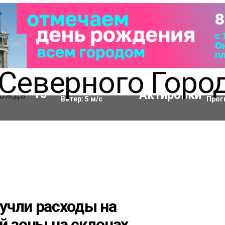
Влажность:
69
%
Акти
13
°C
Ветер:
5
м/с
Прог
учли расходы на
й зоны на склонах