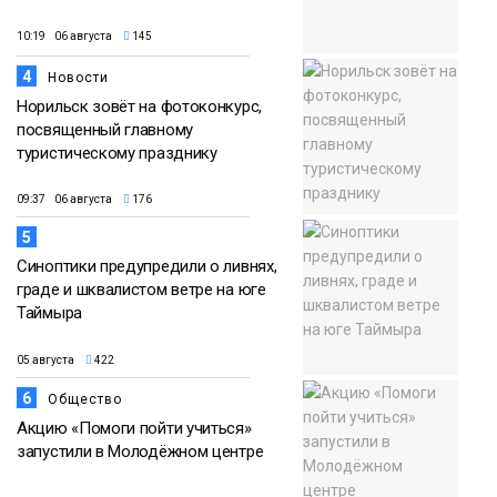
10:19 06 августа
145
4
Новости
Норильск зовёт на фотоконкурс,
посвященный главному
туристическому празднику
09:37 06 августа
176
5
Синоптики предупредили о ливнях,
граде и шквалистом ветре на юге
Таймыра
05 августа
422
6
Общество
Акцию «Помоги пойти учиться»
запустили в Молодёжном центре