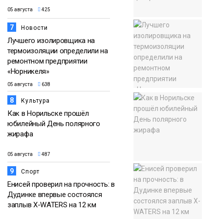
05 августа
425
7
Новости
Лучшего изолировщика на
термоизоляции определили на
ремонтном предприятии
«Норникеля»
05 августа
638
8
Культура
Как в Норильске прошёл
юбилейный День полярного
жирафа
05 августа
487
9
Спорт
Енисей проверил на прочность: в
Дудинке впервые состоялся
заплыв X-WATERS на 12 км