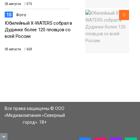
05 августа
575
10
Фото
Юбилейный X-WATERS собрал в
Дудинке более 120 пловцов со
всей России
05 августа
603
Все права защищены © ООО
«Медиакомпания «Северный
город». 18+