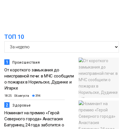
12:25
списке городов, откуда приехали
Проекты
норильчане
Медиакомпании
ТОП 10
1
Происшествия
От короткого замыкания до
неисправной печи: в МЧС сообщили
о пожарах в Норильске, Дудинке и
Игарке
18:25 06 августа
394
2
Здоровье
Номинант на премию «Герой
Северного города» Анастасия
Батуринец 24 года заботится о