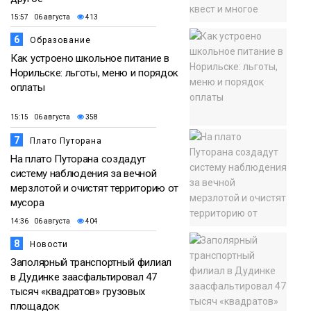
15:57 06 августа
413
6
Образование
Как устроено школьное питание в
Норильске: льготы, меню и порядок
оплаты
15:15 06 августа
358
7
Плато Путорана
На плато Путорана создадут
систему наблюдения за вечной
мерзлотой и очистят территорию от
мусора
14:36 06 августа
404
8
Новости
Заполярный транспортный филиал
в Дудинке заасфальтировал 47
тысяч «квадратов» грузовых
площадок