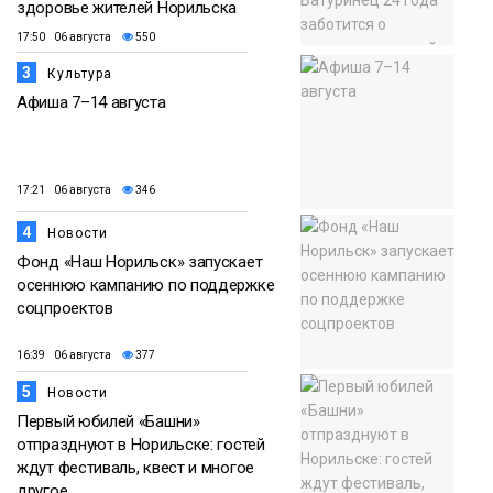
здоровье жителей Норильска
17:50 06 августа
550
3
Культура
Афиша 7–14 августа
17:21 06 августа
346
4
Новости
Фонд «Наш Норильск» запускает
осеннюю кампанию по поддержке
соцпроектов
16:39 06 августа
377
5
Новости
Первый юбилей «Башни»
отпразднуют в Норильске: гостей
ждут фестиваль, квест и многое
другое