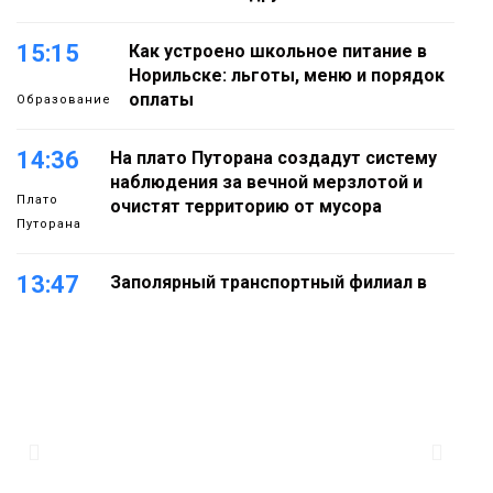
15:15
Как устроено школьное питание в
Норильске: льготы, меню и порядок
оплаты
Образование
14:36
На плато Путорана создадут систему
наблюдения за вечной мерзлотой и
Плато
очистят территорию от мусора
Путорана
13:47
Заполярный транспортный филиал в
Дудинке заасфальтировал 47 тысяч
«квадратов» грузовых площадок
Новости
13:10
В Норильске лыжную базу «Оль-Гуль»
закрыли из-за появления медведя
Животные
Барнаул обошёл Красноярск в