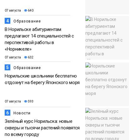
07 августа
640
4
Образование
В Норильске абитуриентам
предлагают 14 специальностей с
перспективой работы в
«Норникеле»
07 августа
632
5
Образование
Норильские школьники бесплатно
отдохнут на берегу Японского моря
07 августа
593
6
Новости
Зелёный курс Норильска: новые
скверы и тысячи растений появятся
по всему городу