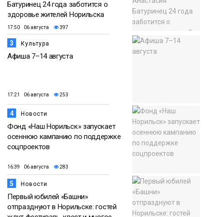
Батуринец 24 года заботится о
здоровье жителей Норильска
17:50 06 августа
397
3
Культура
Афиша 7–14 августа
17:21 06 августа
253
4
Новости
Фонд «Наш Норильск» запускает
осеннюю кампанию по поддержке
соцпроектов
16:39 06 августа
283
5
Новости
Первый юбилей «Башни»
отпразднуют в Норильске: гостей
ждут фестиваль, квест и многое