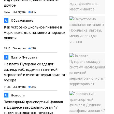
другое
15:57 06 августа
335
6
Образование
Как устроено школьное питание в
Норильске: льготы, меню и порядок
оплаты
15:15 06 августа
298
7
Плато Путорана
На плато Путорана создадут
систему наблюдения за вечной
мерзлотой и очистят территорию от
мусора
14:36 06 августа
345
8
Новости
Заполярный транспортный филиал
в Дудинке заасфальтировал 47
тысяч «квадратов» грузовых