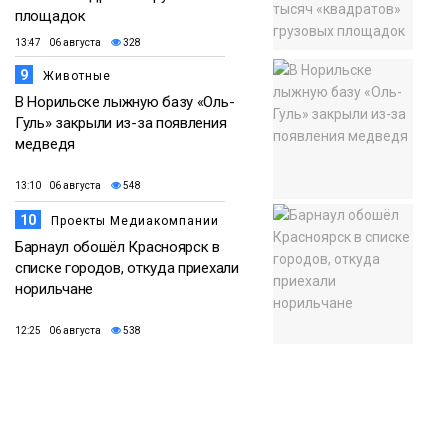
площадок
13:47 06 августа
328
9
Животные
В Норильске лыжную базу «Оль-
Гуль» закрыли из-за появления
медведя
13:10 06 августа
548
10
Проекты Медиакомпании
Барнаул обошёл Красноярск в
списке городов, откуда приехали
норильчане
12:25 06 августа
538