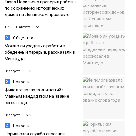
Глава Норильска проверил работы
по сохранению исторических
домов на Ленинском проспекте
10:19 09 августа
55
2
Общество
Можно ли уходить с работы в
обеденный перерыв, рассказали в
Минтруда
08 августа
552
3
Новости
Филолог назвала «нишевый»
главным кандидатом на звание
слова года
08 августа
612
4
Новости
Норильская служба спасения