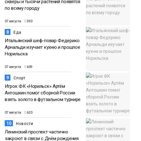
скверы и тысячи растений появятся
по всему городу
07 августа
590
8
Еда
Итальянский шеф-повар Федерико
Арнальди изучает кухню и прошлое
Норильска
07 августа
609
9
Спорт
Игрок ФК «Норильск» Артём
Антошкин помог сборной России
взять золото в футзальном турнире
07 августа
620
10
Новости
Ленинский проспект частично
закроют в связи с Днём рождения