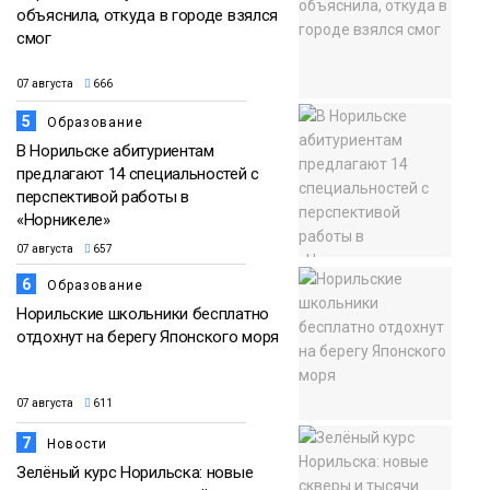
объяснила, откуда в городе взялся
смог
07 августа
666
5
Образование
В Норильске абитуриентам
предлагают 14 специальностей с
перспективой работы в
«Норникеле»
07 августа
657
6
Образование
Норильские школьники бесплатно
отдохнут на берегу Японского моря
07 августа
611
7
Новости
Зелёный курс Норильска: новые