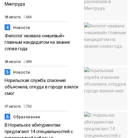
Минтруда
08 августа
654
4
Новости
Филолог назвала «нишевый»
главным кандидатом на звание
слова года
08 августа
699
5
Новости
Норильская служба спасения
объяснила, откуда в городе взялся
смог
07 августа
752
6
Образование
В Норильске абитуриентам
предлагают 14 специальностей с