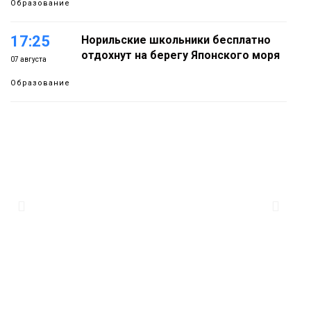
Образование
17:25
Норильские школьники бесплатно
отдохнут на берегу Японского моря
07 августа
Образование
16:41
Зелёный курс Норильска: новые
скверы и тысячи растений появятся по
07 августа
всему городу
Новости
15:56
Итальянский шеф-повар Федерико
Арнальди изучает кухню и прошлое
07 августа
Норильска
Еда
15:11
Игрок ФК «Норильск» Артём Антошкин
помог сборной России взять золото в
07 августа
футзальном турнире