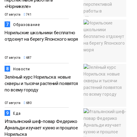
перспективой работы в
«Норникеле»
07 августа
741
7
Образование
Норильские школьники бесплатно
отдохнут на берегу Японского моря
07 августа
687
8
Новости
Зелёный курс Норильска: новые
скверы и тысячи растений появятся
по всему городу
07 августа
680
9
Еда
Итальянский шеф-повар Федерико
Арнальди изучает кухню и прошлое
Норильска