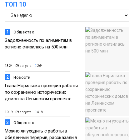
ТОП 10
Спорт
1
Общество
Задолженность по алиментам в
регионе снизилась на 500 млн
13:24 09 августа
264
2
Новости
Глава Норильска проверил работы
по сохранению исторических
домов на Ленинском проспекте
10:19 09 августа
418
3
Общество
Можно ли уходить с работы в
обеденный перерыв, рассказали в