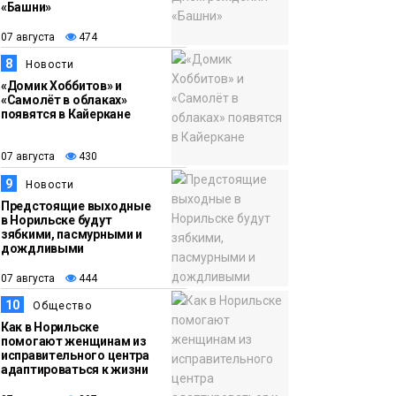
«Башни»
07 августа
474
8
Новости
«Домик Хоббитов» и
«Самолёт в облаках»
появятся в Кайеркане
07 августа
430
9
Новости
Предстоящие выходные
в Норильске будут
зябкими, пасмурными и
дождливыми
07 августа
444
10
Общество
Как в Норильске
помогают женщинам из
исправительного центра
адаптироваться к жизни