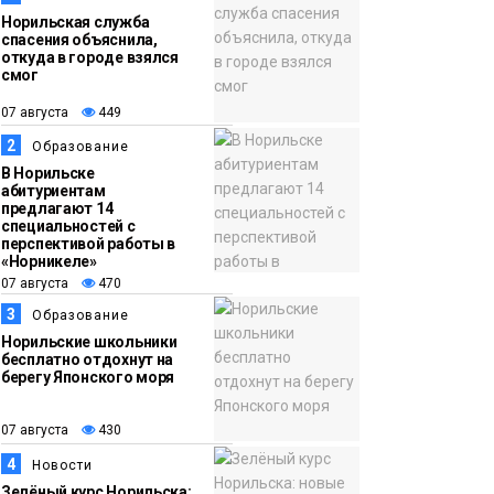
Норильская служба
спасения объяснила,
откуда в городе взялся
смог
07 августа
449
2
Образование
В Норильске
абитуриентам
предлагают 14
специальностей с
перспективой работы в
«Норникеле»
07 августа
470
3
Образование
Норильские школьники
бесплатно отдохнут на
берегу Японского моря
07 августа
430
4
Новости
Зелёный курс Норильска: