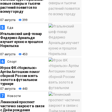
новые скверы и тысячи
растений появятся по
всему городу
07 августа
399
5
Еда
Итальянский шеф-повар
Федерико Арнальди
изучает кухню и прошлое
Норильска
07 августа
453
6
Спорт
Игрок ФК «Норильск»
Артём Антошкин помог
сборной России взять
золото в футзальном
турнире
07 августа
443
7
Новости
Ленинский проспект
частично закроют в связи
с Днём рождения