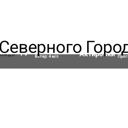
Влажность:
67
%
Акти
14
°C
Ветер:
4
м/с
Прог