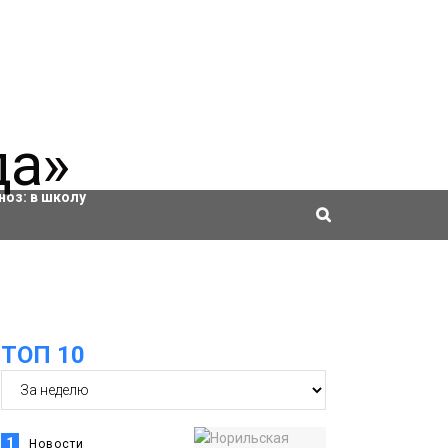
ровки
ноз:
в школу
ТОП 10
1
Новости