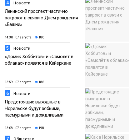
4
Новости
Ленинский проспект частично
закроют в связи с Днём рождения
«Башни»
14:30 07 августа
180
5
Новости
«Домик Хоббитов» и «Самолёт в
облаках» появятся в Кайеркане
13:59 07 августа
186
6
Новости
Предстоящие выходные в
Норильске будут зябкими,
пасмурными и дождливыми
13:08 07 августа
198
7
Общество