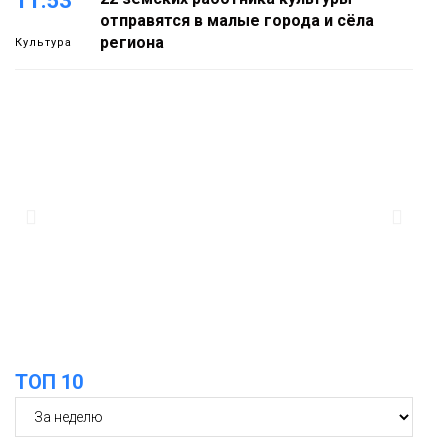
11:53
отправятся в малые города и сёла
региона
Культура
11:10
«ЗдравКонтроль» для оперативной
связи пациентов с медучреждениями
запустили в регионе
Здоровье
10:25
Исправленная дата в трудовой книжке
стоила норильчанке 9 месяцев стажа
Общество
ТОП 10