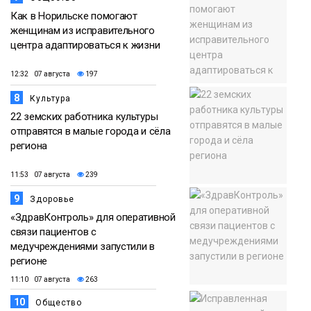
Как в Норильске помогают
женщинам из исправительного
центра адаптироваться к жизни
12:32 07 августа
197
8
Культура
22 земских работника культуры
отправятся в малые города и сёла
региона
11:53 07 августа
239
9
Здоровье
«ЗдравКонтроль» для оперативной
связи пациентов с
медучреждениями запустили в
регионе
11:10 07 августа
263
10
Общество