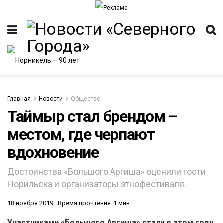
Главная
Новости
Общество
Таймыр стал брендом –
местом, где черпают
ИТЕТ
вдохновение
Достоинства «Большого Аргиша» оценили гости
Норильска и организаторы этнофестиваля.
18 ноября 2019
Время прочтения: 1 мин.
Участниками «Большого Аргиша» стали в этом году