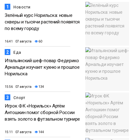
1
Новости
Зелёный курс Норильска: новые
скверы и тысячи растений появятся
по всему городу
16:41 07 августа
60
2
Еда
Итальянский шеф-повар Федерико
Арнальди изучает кухню и прошлое
Норильска
15:56 07 августа
134
3
Спорт
Игрок ФК «Норильск» Артём
Антошкин помог сборной России
взять золото в футзальном турнире
15:11 07 августа
144