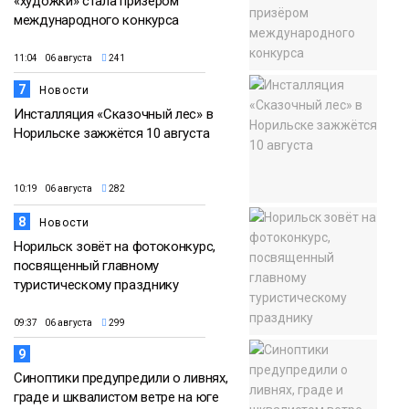
«художки» стала призёром
международного конкурса
11:04 06 августа
241
7
Новости
Инсталляция «Сказочный лес» в
Норильске зажжётся 10 августа
10:19 06 августа
282
8
Новости
Норильск зовёт на фотоконкурс,
посвященный главному
туристическому празднику
09:37 06 августа
299
9
Синоптики предупредили о ливнях,
граде и шквалистом ветре на юге