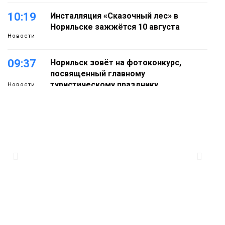
10:19
Инсталляция «Сказочный лес» в
Норильске зажжётся 10 августа
Новости
09:37
Норильск зовёт на фотоконкурс,
посвященный главному
туристическому празднику
Новости
18:22
Синоптики предупредили о ливнях,
граде и шквалистом ветре на юге
05 августа
Таймыра
17:37
Акцию «Помоги пойти учиться»
запустили в Молодёжном центре
05 августа
Общество