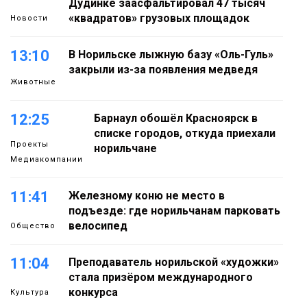
Дудинке заасфальтировал 47 тысяч
«квадратов» грузовых площадок
Новости
13:10
В Норильске лыжную базу «Оль-Гуль»
закрыли из-за появления медведя
Животные
12:25
Барнаул обошёл Красноярск в
списке городов, откуда приехали
Проекты
норильчане
Медиакомпании
11:41
Железному коню не место в
подъезде: где норильчанам парковать
велосипед
Общество
11:04
Преподаватель норильской «художки»
стала призёром международного
конкурса
Культура