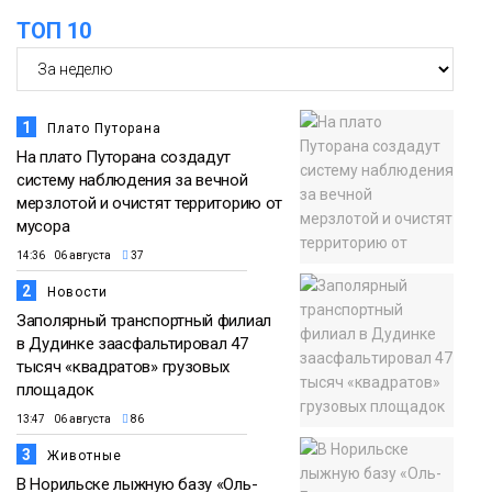
ТОП 10
1
Плато Путорана
На плато Путорана создадут
систему наблюдения за вечной
мерзлотой и очистят территорию от
мусора
14:36 06 августа
37
2
Новости
Заполярный транспортный филиал
в Дудинке заасфальтировал 47
тысяч «квадратов» грузовых
площадок
13:47 06 августа
86
3
Животные
В Норильске лыжную базу «Оль-