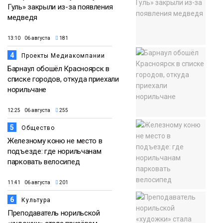
Гуль» закрыли из-за появления
медведя
13:10 06 августа
181
4
Проекты Медиакомпании
Барнаул обошёл Красноярск в
списке городов, откуда приехали
норильчане
12:25 06 августа
255
5
Общество
Железному коню не место в
подъезде: где норильчанам
парковать велосипед
11:41 06 августа
201
6
Культура
Преподаватель норильской