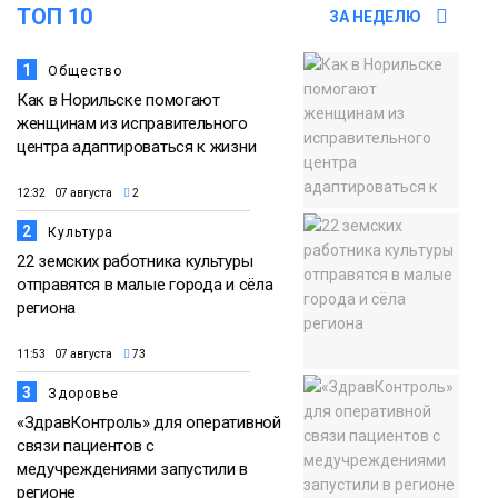
ТОП 10
ЗА НЕДЕЛЮ
1
Общество
Как в Норильске помогают
женщинам из исправительного
центра адаптироваться к жизни
12:32 07 августа
2
2
Культура
22 земских работника культуры
отправятся в малые города и сёла
региона
11:53 07 августа
73
3
Здоровье
«ЗдравКонтроль» для оперативной
связи пациентов с
медучреждениями запустили в
регионе