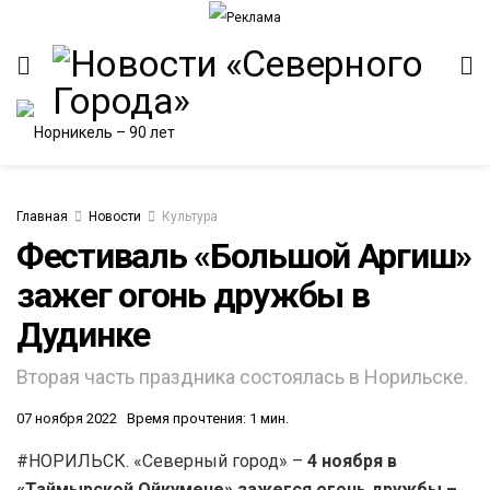
Главная
Новости
Культура
Фестиваль «Большой Аргиш»
зажег огонь дружбы в
ИТЕТ
Дудинке
Вторая часть праздника состоялась в Норильске.
07 ноября 2022
Время прочтения: 1 мин.
#НОРИЛЬСК. «Северный город» –
4 ноября в
«Таймырской Ойкумене» зажегся огонь дружбы –