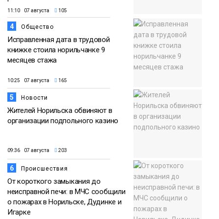
11:10 07 августа
105
4
Общество
Исправленная дата в трудовой
книжке стоила норильчанке 9
месяцев стажа
10:25 07 августа
165
5
Новости
Жителей Норильска обвиняют в
организации подпольного казино
09:36 07 августа
203
6
Происшествия
От короткого замыкания до
неисправной печи: в МЧС сообщили
о пожарах в Норильске, Дудинке и
Игарке