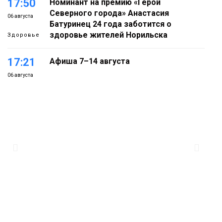
17:50
Номинант на премию «Герой
Северного города» Анастасия
06 августа
Батуринец 24 года заботится о
здоровье жителей Норильска
Здоровье
17:21
Афиша 7–14 августа
06 августа
Культура
16:39
Фонд «Наш Норильск» запускает
осеннюю кампанию по поддержке
06 августа
соцпроектов
Новости
15:57
Первый юбилей «Башни» отпразднуют
в Норильске: гостей ждут фестиваль,
06 августа
квест и многое другое
Новости