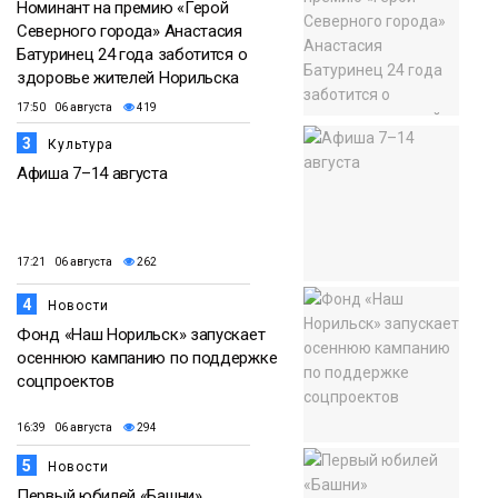
Номинант на премию «Герой
Северного города» Анастасия
Батуринец 24 года заботится о
здоровье жителей Норильска
17:50 06 августа
419
3
Культура
Афиша 7–14 августа
17:21 06 августа
262
4
Новости
Фонд «Наш Норильск» запускает
осеннюю кампанию по поддержке
соцпроектов
16:39 06 августа
294
5
Новости
Первый юбилей «Башни»