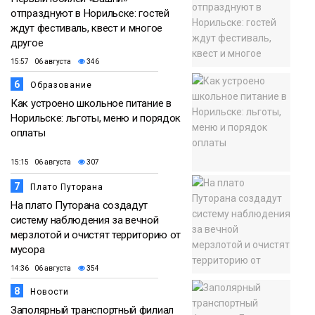
отпразднуют в Норильске: гостей
ждут фестиваль, квест и многое
другое
15:57 06 августа
346
6
Образование
Как устроено школьное питание в
Норильске: льготы, меню и порядок
оплаты
15:15 06 августа
307
7
Плато Путорана
На плато Путорана создадут
систему наблюдения за вечной
мерзлотой и очистят территорию от
мусора
14:36 06 августа
354
8
Новости
Заполярный транспортный филиал