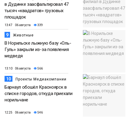
в Дудинке заасфальтировал 47
тысяч «квадратов» грузовых
площадок
13:47 06 августа
339
9
Животные
В Норильске лыжную базу «Оль-
Гуль» закрыли из-за появления
медведя
13:10 06 августа
566
10
Проекты Медиакомпании
Барнаул обошёл Красноярск в
списке городов, откуда приехали
норильчане
12:25 06 августа
546