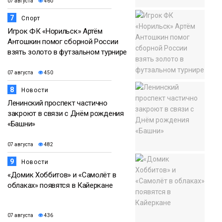
07 августа
460
7
Спорт
Игрок ФК «Норильск» Артём
Антошкин помог сборной России
взять золото в футзальном турнире
07 августа
450
8
Новости
Ленинский проспект частично
закроют в связи с Днём рождения
«Башни»
07 августа
482
9
Новости
«Домик Хоббитов» и «Самолёт в
облаках» появятся в Кайеркане
07 августа
436