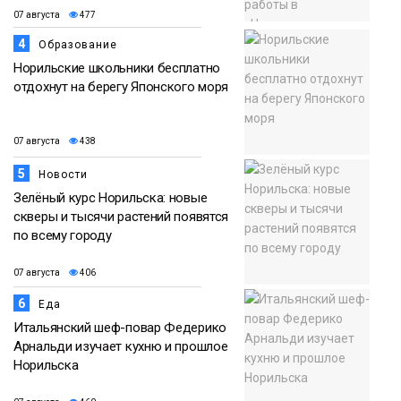
07 августа
477
4
Образование
Норильские школьники бесплатно
отдохнут на берегу Японского моря
07 августа
438
5
Новости
Зелёный курс Норильска: новые
скверы и тысячи растений появятся
по всему городу
07 августа
406
6
Еда
Итальянский шеф-повар Федерико
Арнальди изучает кухню и прошлое
Норильска