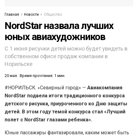
Главная
Новости
Общество
NordStar назвала лучших
юных авиахудожников
С 1 июня рисунки детей можно будет увидеть в
собственном офисе продаж компании в
Норильске
20 мая
Время прочтения: 1 мин.
#НОРИЛЬСК. «Северный город» —
Авиакомпания
NordStar подвела итоги традиционного конкурса
детского рисунка, приуроченного ко Дню защиты
детей. В этом году темой конкурса стал «Лучший
полет с NordStar глазами ребенка».
Юные пассажиры фантазировали, каким может быть