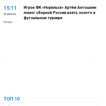
15:11
Игрок ФК «Норильск» Артём Антошкин
помог сборной России взять золото в
07 августа
футзальном турнире
Спорт
14:30
Ленинский проспект частично закроют
в связи с Днём рождения «Башни»
07 августа
Новости
13:59
«Домик Хоббитов» и «Самолёт в
облаках» появятся в Кайеркане
07 августа
Новости
13:08
Предстоящие выходные в Норильске
будут зябкими, пасмурными и
07 августа
ТОП 10
дождливыми
Новости