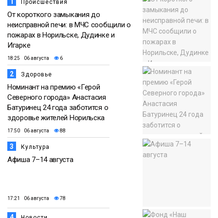
1
Происшествия
От короткого замыкания до
неисправной печи: в МЧС сообщили о
пожарах в Норильске, Дудинке и
Игарке
18:25 06 августа
6
2
Здоровье
Номинант на премию «Герой
Северного города» Анастасия
Батуринец 24 года заботится о
здоровье жителей Норильска
17:50 06 августа
88
3
Культура
Афиша 7–14 августа
17:21 06 августа
78
4
Новости