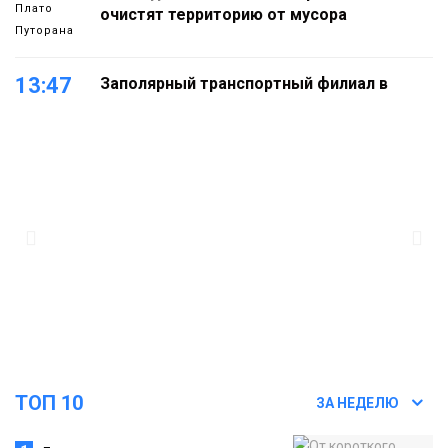
Плато
очистят территорию от мусора
Путорана
13:47
Заполярный транспортный филиал в
Дудинке заасфальтировал 47 тысяч
«квадратов» грузовых площадок
Новости
13:10
В Норильске лыжную базу «Оль-Гуль»
закрыли из-за появления медведя
Животные
12:25
Барнаул обошёл Красноярск в
списке городов, откуда приехали
Проекты
норильчане
Медиакомпании
ТОП 10
ЗА НЕДЕЛЮ