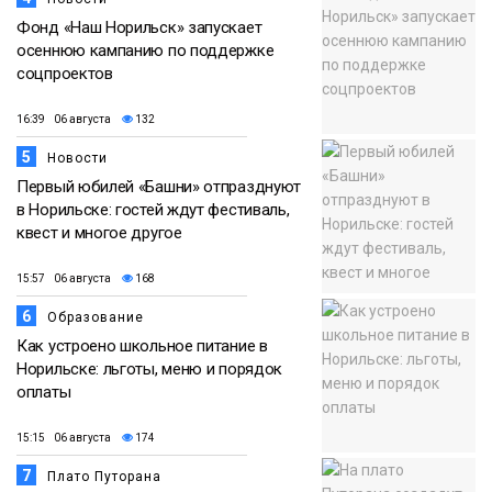
Фонд «Наш Норильск» запускает
осеннюю кампанию по поддержке
соцпроектов
16:39 06 августа
132
5
Новости
Первый юбилей «Башни» отпразднуют
в Норильске: гостей ждут фестиваль,
квест и многое другое
15:57 06 августа
168
6
Образование
Как устроено школьное питание в
Норильске: льготы, меню и порядок
оплаты
15:15 06 августа
174
7
Плато Путорана