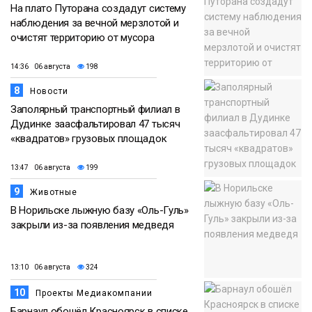
На плато Путорана создадут систему
наблюдения за вечной мерзлотой и
очистят территорию от мусора
14:36 06 августа
198
8
Новости
Заполярный транспортный филиал в
Дудинке заасфальтировал 47 тысяч
«квадратов» грузовых площадок
13:47 06 августа
199
9
Животные
В Норильске лыжную базу «Оль-Гуль»
закрыли из-за появления медведя
13:10 06 августа
324
10
Проекты Медиакомпании
Барнаул обошёл Красноярск в списке