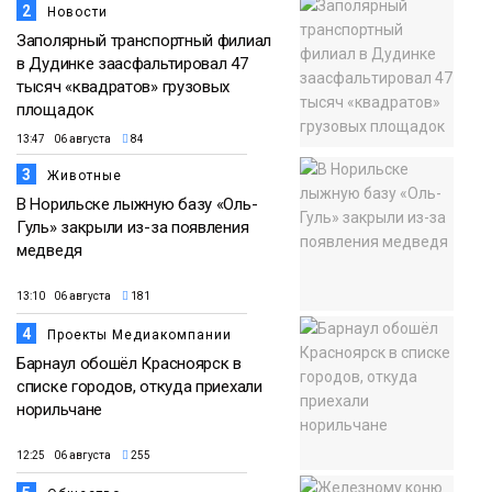
2
Новости
Заполярный транспортный филиал
в Дудинке заасфальтировал 47
тысяч «квадратов» грузовых
площадок
13:47 06 августа
84
3
Животные
В Норильске лыжную базу «Оль-
Гуль» закрыли из-за появления
медведя
13:10 06 августа
181
4
Проекты Медиакомпании
Барнаул обошёл Красноярск в
списке городов, откуда приехали
норильчане
12:25 06 августа
255