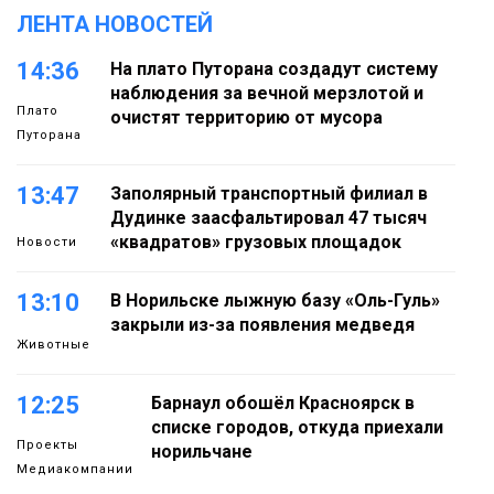
ЛЕНТА НОВОСТЕЙ
14:36
На плато Путорана создадут систему
наблюдения за вечной мерзлотой и
Плато
очистят территорию от мусора
Путорана
13:47
Заполярный транспортный филиал в
Дудинке заасфальтировал 47 тысяч
«квадратов» грузовых площадок
Новости
13:10
В Норильске лыжную базу «Оль-Гуль»
закрыли из-за появления медведя
Животные
12:25
Барнаул обошёл Красноярск в
списке городов, откуда приехали
Проекты
норильчане
Медиакомпании