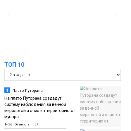
Таймыра
17:37
Акцию «Помоги пойти учиться»
запустили в Молодёжном центре
05 августа
Общество
ТОП 10
1
Плато Путорана
На плато Путорана создадут
систему наблюдения за вечной
мерзлотой и очистят территорию от
мусора
14:36 06 августа
37