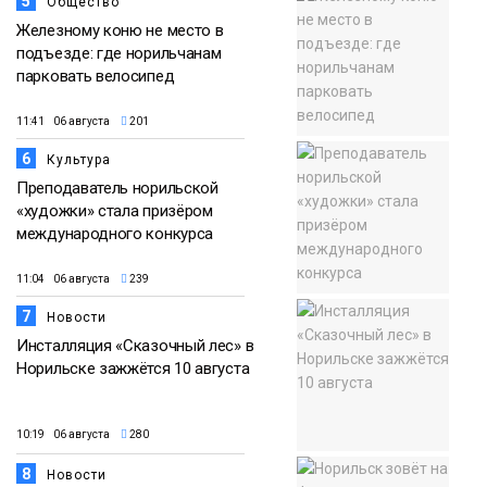
5
Общество
Железному коню не место в
подъезде: где норильчанам
парковать велосипед
11:41 06 августа
201
6
Культура
Преподаватель норильской
«художки» стала призёром
международного конкурса
11:04 06 августа
239
7
Новости
Инсталляция «Сказочный лес» в
Норильске зажжётся 10 августа
10:19 06 августа
280
8
Новости