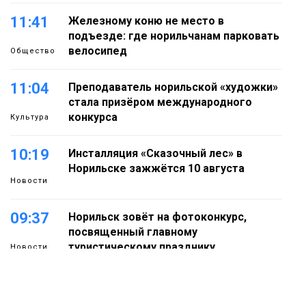
11:41
Железному коню не место в
подъезде: где норильчанам парковать
велосипед
Общество
11:04
Преподаватель норильской «художки»
стала призёром международного
конкурса
Культура
10:19
Инсталляция «Сказочный лес» в
Норильске зажжётся 10 августа
Новости
09:37
Норильск зовёт на фотоконкурс,
посвященный главному
туристическому празднику
Новости
18:22
Синоптики предупредили о ливнях,
граде и шквалистом ветре на юге
05 августа