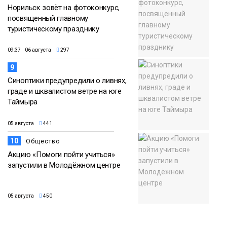
Норильск зовёт на фотоконкурс,
посвященный главному
туристическому празднику
09:37 06 августа
297
9
Синоптики предупредили о ливнях,
граде и шквалистом ветре на юге
Таймыра
05 августа
441
10
Общество
Акцию «Помоги пойти учиться»
запустили в Молодёжном центре
05 августа
450