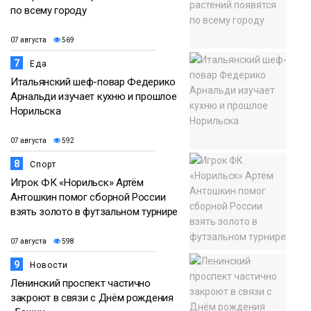
по всему городу
07 августа
569
7
Еда
Итальянский шеф-повар Федерико
Арнальди изучает кухню и прошлое
Норильска
07 августа
592
8
Спорт
Игрок ФК «Норильск» Артём
Антошкин помог сборной России
взять золото в футзальном турнире
07 августа
598
9
Новости
Ленинский проспект частично
закроют в связи с Днём рождения