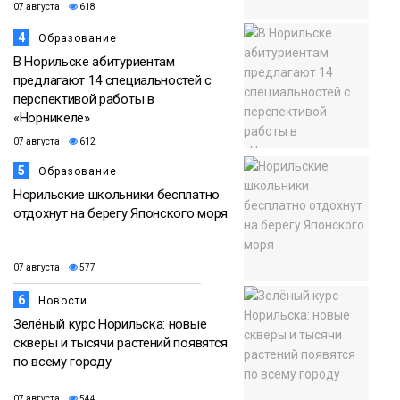
07 августа
618
4
Образование
В Норильске абитуриентам
предлагают 14 специальностей с
перспективой работы в
«Норникеле»
07 августа
612
5
Образование
Норильские школьники бесплатно
отдохнут на берегу Японского моря
07 августа
577
6
Новости
Зелёный курс Норильска: новые
скверы и тысячи растений появятся
по всему городу
07 августа
544