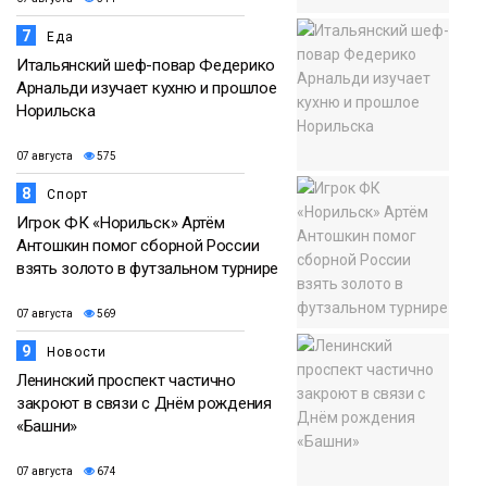
7
Еда
Итальянский шеф-повар Федерико
Арнальди изучает кухню и прошлое
Норильска
07 августа
575
8
Спорт
Игрок ФК «Норильск» Артём
Антошкин помог сборной России
взять золото в футзальном турнире
07 августа
569
9
Новости
Ленинский проспект частично
закроют в связи с Днём рождения
«Башни»
07 августа
674