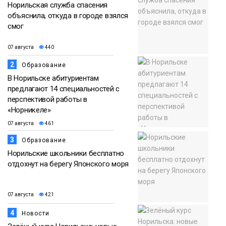
Норильская служба спасения
объяснила, откуда в городе взялся
смог
07 августа
440
2
Образование
В Норильске абитуриентам
предлагают 14 специальностей с
перспективой работы в
«Норникеле»
07 августа
461
3
Образование
Норильские школьники бесплатно
отдохнут на берегу Японского моря
07 августа
421
4
Новости