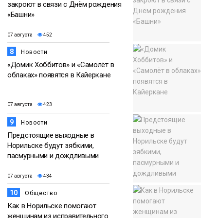
закроют в связи с Днём рождения
«Башни»
07 августа
452
8
Новости
«Домик Хоббитов» и «Самолёт в
облаках» появятся в Кайеркане
07 августа
423
9
Новости
Предстоящие выходные в
Норильске будут зябкими,
пасмурными и дождливыми
07 августа
434
10
Общество
Как в Норильске помогают
женщинам из исправительного