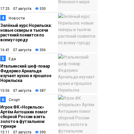
12:32
Как в Норильске
помогают женщинам
17:25 07 августа
330
из исправительного
4
Новости
центра
Зелёный курс Норильска:
новые скверы и тысячи
адаптироваться к
растений появятся по
жизни
всему городу
Общество
16:41 07 августа
306
5
Еда
Итальянский шеф-повар
Федерико Арнальди
изучает кухню и прошлое
Норильска
15:56 07 августа
387
6
Спорт
Игрок ФК «Норильск»
Артём Антошкин помог
сборной России взять
золото в футзальном
турнире
15:11 07 августа
390