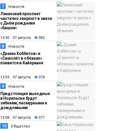
7
Новости
Ленинский проспект
частично закроют в связи
с Днём рождения
«Башни»
14:30 07 августа
382
8
Новости
«Домик Хоббитов» и
«Самолёт в облаках»
появятся в Кайеркане
13:59 07 августа
378
9
Новости
Предстоящие выходные
в Норильске будут
зябкими, пасмурными и
дождливыми
13:08 07 августа
377
10
Общество