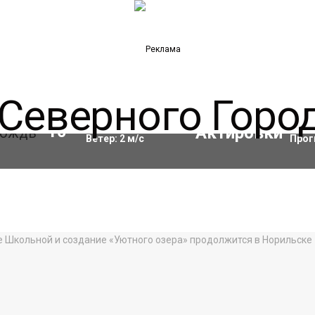
Влажность:
98
%
Акти
10
°C
Ветер:
2
м/с
Прог