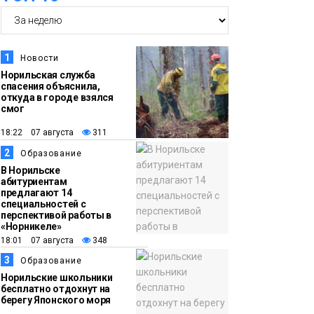
14:30
Ленинский проспект
частично закроют в
1
Новости
связи с Днём
Норильская служба
спасения объяснила,
рождения «Башни»
Новости
откуда в городе взялся
смог
13:59
«Домик Хоббитов» и
18:22 07 августа
311
«Самолёт в облаках»
2
Образование
появятся в Кайеркане
Новости
В Норильске
абитуриентам
предлагают 14
13:08
Предстоящие
специальностей с
перспективой работы в
выходные в
«Норникеле»
Норильске будут
18:01 07 августа
348
зябкими, пасмурными
3
Образование
и дождливыми
Норильские школьники
Новости
бесплатно отдохнут на
берегу Японского моря