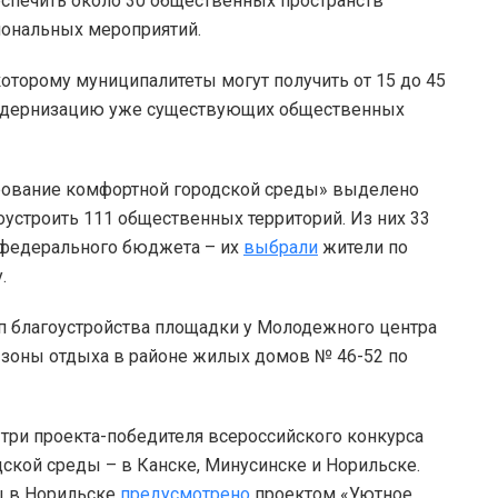
спечить около 30 общественных пространств
гиональных мероприятий.
которому муниципалитеты могут получить от 15 до 45
модернизацию уже существующих общественных
ирование комфортной городской среды» выделено
гоустроить 111 общественных территорий. Из них 33
 федерального бюджета – их
выбрали
жители по
.
п благоустройства площадки у Молодежного центра
 зоны отдыха в районе жилых домов № 46-52 по
ь три проекта-победителя всероссийского конкурса
кой среды – в Канске, Минусинске и Норильске.
ы в Норильске
предусмотрено
проектом «Уютное