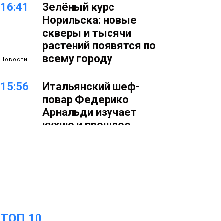
16:41
Зелёный курс
Норильска: новые
скверы и тысячи
растений появятся по
всему городу
Новости
15:56
Итальянский шеф-
повар Федерико
Арнальди изучает
кухню и прошлое
Норильска
Еда
15:11
Игрок ФК «Норильск»
Артём Антошкин
помог сборной России
взять золото в
ТОП 10
футзальном турнире
Спорт