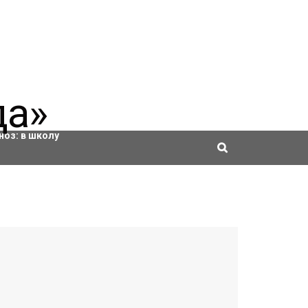
ровки
ноз:
в школу