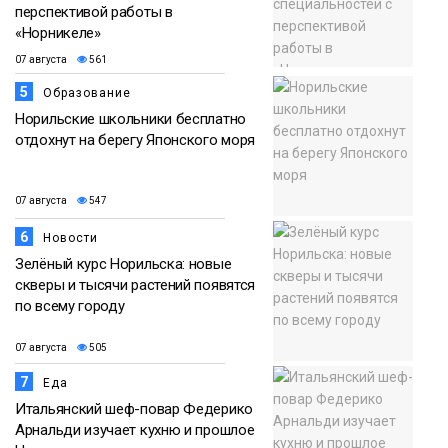
перспективой работы в
«Норникеле»
07 августа
561
5
Образование
Норильские школьники бесплатно
отдохнут на берегу Японского моря
07 августа
547
6
Новости
Зелёный курс Норильска: новые
скверы и тысячи растений появятся
по всему городу
07 августа
505
7
Еда
Итальянский шеф-повар Федерико
Арнальди изучает кухню и прошлое