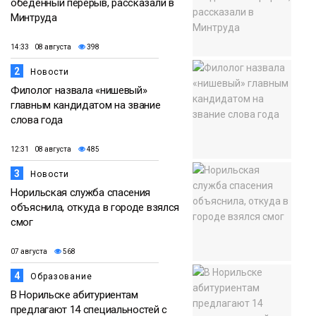
обеденный перерыв, рассказали в
Минтруда
14:33 08 августа
398
2
Новости
Филолог назвала «нишевый»
главным кандидатом на звание
слова года
12:31 08 августа
485
3
Новости
Норильская служба спасения
объяснила, откуда в городе взялся
смог
07 августа
568
4
Образование
В Норильске абитуриентам
предлагают 14 специальностей с