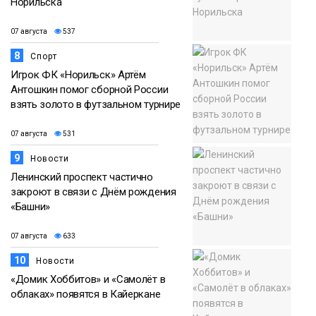
Норильска
07 августа
537
8
Спорт
Игрок ФК «Норильск» Артём
Антошкин помог сборной России
взять золото в футзальном турнире
07 августа
531
9
Новости
Ленинский проспект частично
закроют в связи с Днём рождения
«Башни»
07 августа
633
10
Новости
«Домик Хоббитов» и «Самолёт в
облаках» появятся в Кайеркане