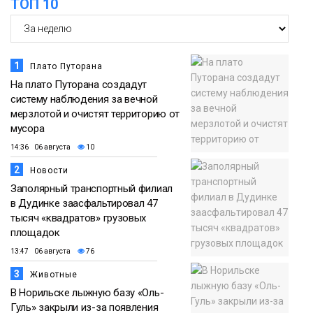
ТОП 10
1
Плато Путорана
На плато Путорана создадут
систему наблюдения за вечной
мерзлотой и очистят территорию от
мусора
14:36 06 августа
10
2
Новости
Заполярный транспортный филиал
в Дудинке заасфальтировал 47
тысяч «квадратов» грузовых
площадок
13:47 06 августа
76
3
Животные
В Норильске лыжную базу «Оль-
Гуль» закрыли из-за появления