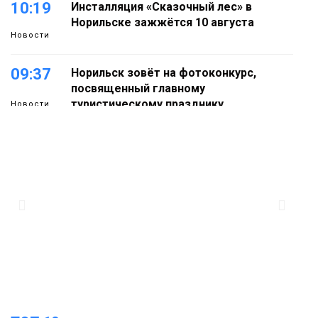
10:19
Инсталляция «Сказочный лес» в
Норильске зажжётся 10 августа
Новости
09:37
Норильск зовёт на фотоконкурс,
посвященный главному
туристическому празднику
Новости
18:22
Синоптики предупредили о ливнях,
граде и шквалистом ветре на юге
05 августа
Таймыра
17:37
Акцию «Помоги пойти учиться»
запустили в Молодёжном центре
05 августа
Общество