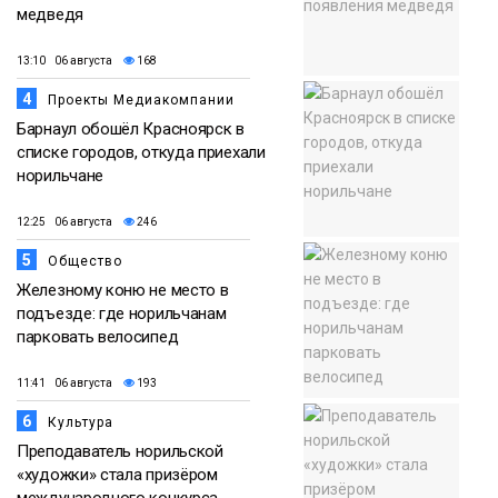
медведя
13:10 06 августа
168
4
Проекты Медиакомпании
Барнаул обошёл Красноярск в
списке городов, откуда приехали
норильчане
12:25 06 августа
246
5
Общество
Железному коню не место в
подъезде: где норильчанам
парковать велосипед
11:41 06 августа
193
6
Культура
Преподаватель норильской
«художки» стала призёром
международного конкурса