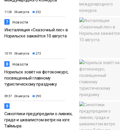
11:04 06 августа
232
7
Новости
Инсталляция «Сказочный лес» в
Норильске зажжётся 10 августа
10:19 06 августа
273
8
Новости
Норильск зовёт на фотоконкурс,
посвященный главному
туристическому празднику
09:37 06 августа
290
9
Синоптики предупредили о ливнях,
граде и шквалистом ветре на юге
Таймыра