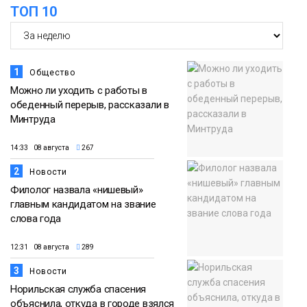
ТОП 10
Новости
1
Общество
Можно ли уходить с работы в
обеденный перерыв, рассказали в
Минтруда
14:33 08 августа
267
2
Новости
Филолог назвала «нишевый»
главным кандидатом на звание
слова года
12:31 08 августа
289
3
Новости
Норильская служба спасения
объяснила, откуда в городе взялся