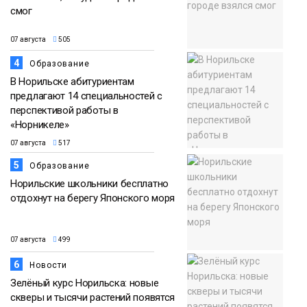
смог
07 августа
505
4
Образование
В Норильске абитуриентам
предлагают 14 специальностей с
перспективой работы в
«Норникеле»
07 августа
517
5
Образование
Норильские школьники бесплатно
отдохнут на берегу Японского моря
07 августа
499
6
Новости
Зелёный курс Норильска: новые
скверы и тысячи растений появятся