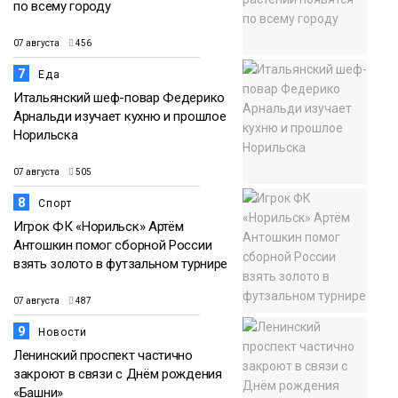
по всему городу
07 августа
456
7
Еда
Итальянский шеф-повар Федерико
Арнальди изучает кухню и прошлое
Норильска
07 августа
505
8
Спорт
Игрок ФК «Норильск» Артём
Антошкин помог сборной России
взять золото в футзальном турнире
07 августа
487
9
Новости
Ленинский проспект частично
закроют в связи с Днём рождения
«Башни»