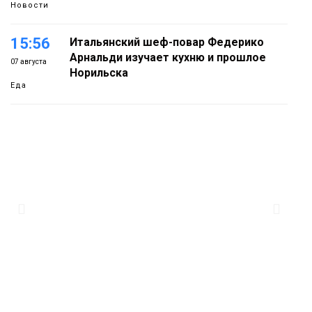
Новости
15:56
Итальянский шеф-повар Федерико
Арнальди изучает кухню и прошлое
07 августа
Норильска
Еда
15:11
Игрок ФК «Норильск» Артём Антошкин
помог сборной России взять золото в
07 августа
футзальном турнире
Спорт
14:30
Ленинский проспект частично закроют
в связи с Днём рождения «Башни»
07 августа
Новости
13:59
«Домик Хоббитов» и «Самолёт в
облаках» появятся в Кайеркане
07 августа