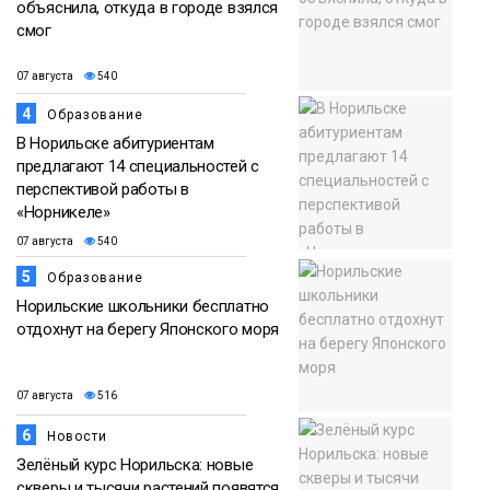
объяснила, откуда в городе взялся
смог
07 августа
540
4
Образование
В Норильске абитуриентам
предлагают 14 специальностей с
перспективой работы в
«Норникеле»
07 августа
540
5
Образование
Норильские школьники бесплатно
отдохнут на берегу Японского моря
07 августа
516
6
Новости
Зелёный курс Норильска: новые
скверы и тысячи растений появятся