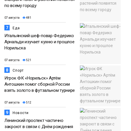
по всему городу
07 августа
481
7
Еда
Итальянский шеф-повар Федерико
Арнальди изучает кухню и прошлое
Норильска
07 августа
521
8
Спорт
Игрок ФК «Норильск» Артём
Антошкин помог сборной России
взять золото в футзальном турнире
07 августа
512
9
Новости
Ленинский проспект частично
закроют в связи с Днём рождения