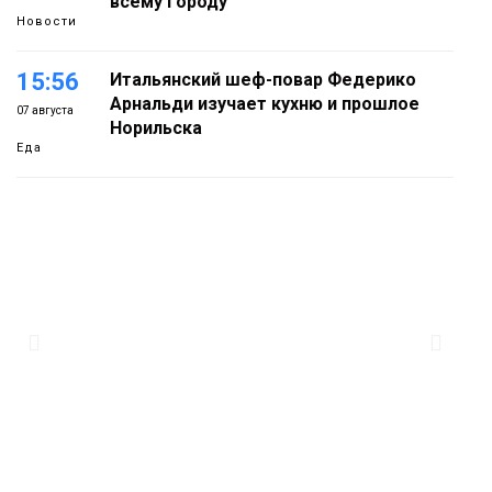
всему городу
Новости
15:56
Итальянский шеф-повар Федерико
Арнальди изучает кухню и прошлое
07 августа
Норильска
Еда
15:11
Игрок ФК «Норильск» Артём Антошкин
помог сборной России взять золото в
07 августа
футзальном турнире
Спорт
14:30
Ленинский проспект частично закроют
в связи с Днём рождения «Башни»
07 августа
Новости
13:59
«Домик Хоббитов» и «Самолёт в
облаках» появятся в Кайеркане
07 августа