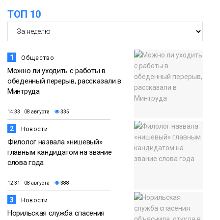
ТОП 10
Новости
1
Общество
Можно ли уходить с работы в
обеденный перерыв, рассказали в
Минтруда
14:33 08 августа
335
2
Новости
Филолог назвала «нишевый»
главным кандидатом на звание
слова года
12:31 08 августа
388
3
Новости
Норильская служба спасения