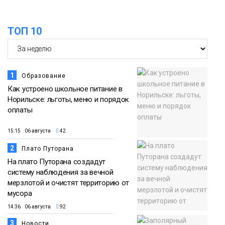
ТОП 10
1
Образование
Как устроено школьное питание в
Норильске: льготы, меню и порядок
оплаты
15:15 06 августа
42
2
Плато Путорана
На плато Путорана создадут
систему наблюдения за вечной
мерзлотой и очистят территорию от
мусора
14:36 06 августа
92
3
Новости