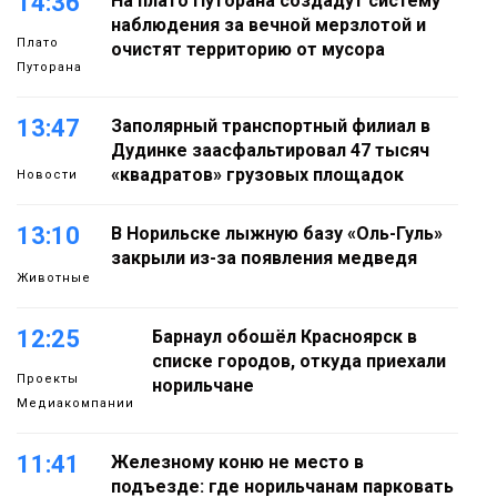
14:36
На плато Путорана создадут систему
наблюдения за вечной мерзлотой и
Плато
очистят территорию от мусора
Путорана
13:47
Заполярный транспортный филиал в
Дудинке заасфальтировал 47 тысяч
«квадратов» грузовых площадок
Новости
13:10
В Норильске лыжную базу «Оль-Гуль»
закрыли из-за появления медведя
Животные
12:25
Барнаул обошёл Красноярск в
списке городов, откуда приехали
Проекты
норильчане
Медиакомпании
11:41
Железному коню не место в
подъезде: где норильчанам парковать