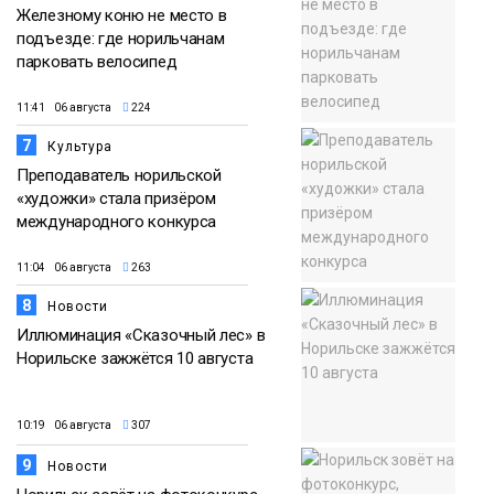
Железному коню не место в
подъезде: где норильчанам
парковать велосипед
11:41 06 августа
224
7
Культура
Преподаватель норильской
«художки» стала призёром
международного конкурса
11:04 06 августа
263
8
Новости
Иллюминация «Сказочный лес» в
Норильске зажжётся 10 августа
10:19 06 августа
307
9
Новости