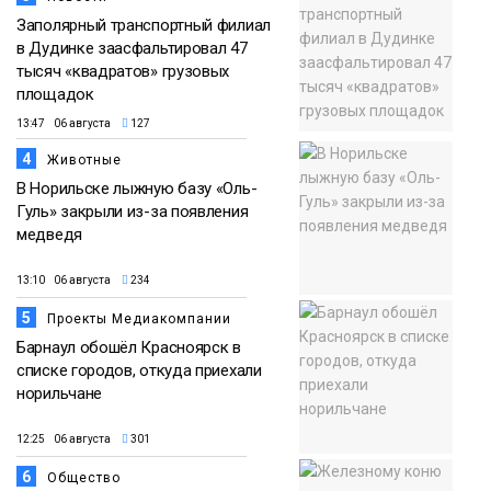
Заполярный транспортный филиал
в Дудинке заасфальтировал 47
тысяч «квадратов» грузовых
площадок
13:47 06 августа
127
4
Животные
В Норильске лыжную базу «Оль-
Гуль» закрыли из-за появления
медведя
13:10 06 августа
234
5
Проекты Медиакомпании
Барнаул обошёл Красноярск в
списке городов, откуда приехали
норильчане
12:25 06 августа
301
6
Общество