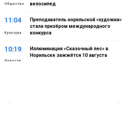
велосипед
Общество
11:04
Преподаватель норильской «художки»
стала призёром международного
конкурса
Культура
10:19
Иллюминация «Сказочный лес» в
Норильске зажжётся 10 августа
Новости
09:37
Норильск зовёт на фотоконкурс,
посвященный главному
туристическому празднику
Новости
18:22
Синоптики предупредили о ливнях,
граде и шквалистом ветре на юге
05 августа
Таймыра