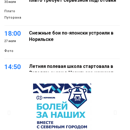
плато требует серьёзной подготовки
30 июля
Плато
Путорана
18:00
Снежные бои по-японски устроили в
Норильске
27 июля
Фото
14:50
Летняя полевая школа стартовала в
Заполярье: как в Норильске изучают
27 июля
вечную мерзлоту
Наука
18:05
Автопарк АТО «ЦАТК» ЗФ «Норникеля»
пополнился новой техникой для
23 июля
работы в условиях Заполярья
Фото