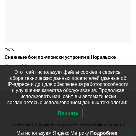
Фото
Снежные бои по-японски устроили в Норильске
27 июля
1.2k
Этот сайт использует файлы cookies и сервисы
сбора технических данных посетителей (данные об
IP-адресе и др.) для обеспечения работоспособности
и улучшения качества обслуживания. Продолжая
использовать наш сайт, вы автоматически
Все права защищены © ООО
соглашаетесь с использованием данных технологий:
«Медиакомпания «Северный
город». 18+
Принять
Политика в отношении обработки персональных данных
Мы используем Яндекс Метрику
Подробнее