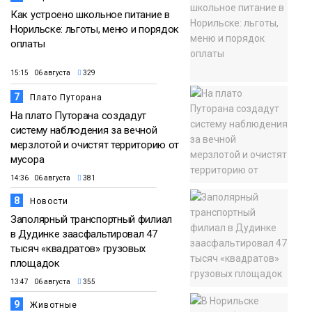
Как устроено школьное питание в
Норильске: льготы, меню и порядок
оплаты
15:15 06 августа
329
7
Плато Путорана
На плато Путорана создадут
систему наблюдения за вечной
мерзлотой и очистят территорию от
мусора
14:36 06 августа
381
8
Новости
Заполярный транспортный филиал
в Дудинке заасфальтировал 47
тысяч «квадратов» грузовых
площадок
13:47 06 августа
355
9
Животные