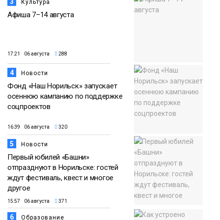
3
Культура
Афиша 7–14 августа
17:21 06 августа
288
4
Новости
Фонд «Наш Норильск» запускает
осеннюю кампанию по поддержке
соцпроектов
16:39 06 августа
320
5
Новости
Первый юбилей «Башни»
отпразднуют в Норильске: гостей
ждут фестиваль, квест и многое
другое
15:57 06 августа
371
6
Образование