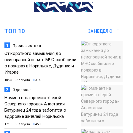
18:00
Пожарный кроссфит стал одним из
самых зрелищных событий
21 июля
праздничных выходных в Норильске
Фото
ТОП 10
ЗА НЕДЕЛЮ
18:30
Заполярное лето в разгаре: Норильск
прогрелся до 29 градусов
1
Происшествия
20 июля
От короткого замыкания до
Фото
неисправной печи: в МЧС сообщили
о пожарах в Норильске, Дудинке и
Игарке
18:25 06 августа
315
2
Здоровье
Номинант на премию «Герой
Северного города» Анастасия
Батуринец 24 года заботится о
здоровье жителей Норильска
17:50 06 августа
458