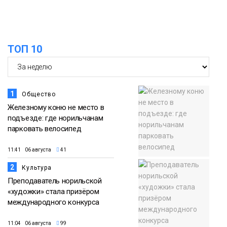
Дудинке более 120 пловцов со всей
05 августа
России
Фото
ТОП 10
1
Общество
Железному коню не место в
подъезде: где норильчанам
парковать велосипед
11:41 06 августа
41
2
Культура
Преподаватель норильской
«художки» стала призёром
международного конкурса
11:04 06 августа
99