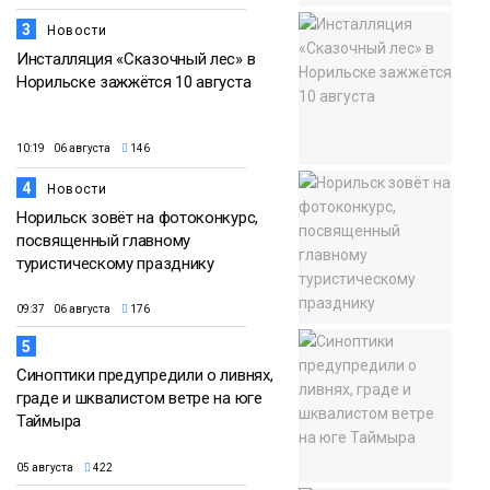
3
Новости
Инсталляция «Сказочный лес» в
Норильске зажжётся 10 августа
10:19 06 августа
146
4
Новости
Норильск зовёт на фотоконкурс,
посвященный главному
туристическому празднику
09:37 06 августа
176
5
Синоптики предупредили о ливнях,
граде и шквалистом ветре на юге
Таймыра
05 августа
422