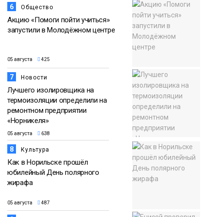
6
Общество
Акцию «Помоги пойти учиться»
запустили в Молодёжном центре
05 августа
425
7
Новости
Лучшего изолировщика на
термоизоляции определили на
ремонтном предприятии
«Норникеля»
05 августа
638
8
Культура
Как в Норильске прошёл
юбилейный День полярного
жирафа
05 августа
487