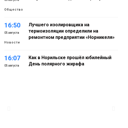
Общество
16:50
Лучшего изолировщика на
термоизоляции определили на
05 августа
ремонтном предприятии «Норникеля»
Новости
16:07
Как в Норильске прошёл юбилейный
День полярного жирафа
05 августа
Культура
15:22
Енисей проверил на прочность: в
Дудинке впервые состоялся заплыв X-
05 августа
WATERS на 12 км
Спорт
15:00
Юбилейный X-WATERS собрал в