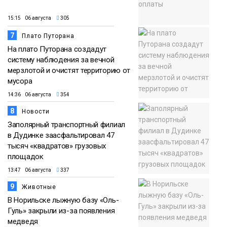
15:15 06 августа
305
7
Плато Путорана
На плато Путорана создадут
систему наблюдения за вечной
мерзлотой и очистят территорию от
мусора
14:36 06 августа
354
8
Новости
Заполярный транспортный филиал
в Дудинке заасфальтировал 47
тысяч «квадратов» грузовых
площадок
13:47 06 августа
337
9
Животные
В Норильске лыжную базу «Оль-
Гуль» закрыли из-за появления
медведя