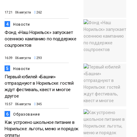
17:21 06 августа
262
4
Новости
Фонд «Наш Норильск» запускает
осеннюю кампанию по поддержке
соцпроектов
16:39 06 августа
293
5
Новости
Первый юбилей «Башни»
отпразднуют в Норильске: гостей
ждут фестиваль, квест и многое
другое
15:57 06 августа
345
6
Образование
Как устроено школьное питание в
Норильске: льготы, меню и порядок
оплаты