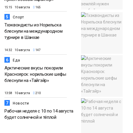
15:15 10 августа
165
5
Спорт
Тхэквондисты из Норильска
блеснули на международном
турнире в Шанхае
14:32 10 августа
147
6
Еда
Арктические вкусы покорили
Красноярск: норильские шефы
блеснули на «Тайгэйр»
13:58 10 августа
210
7
Новости
Рабочая неделя с 10 по 14 августа
будет солнечной и тёплой