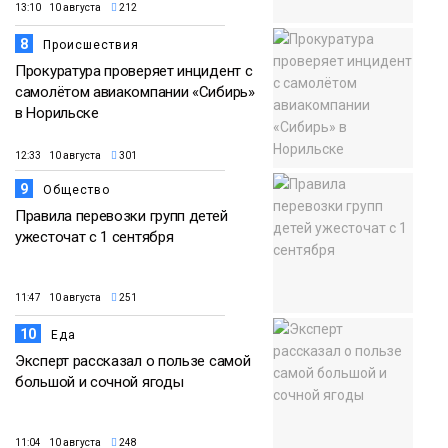
13:10 10 августа
212
8
Происшествия
Прокуратура проверяет инцидент с
самолётом авиакомпании «Сибирь»
в Норильске
12:33 10 августа
301
9
Общество
Правила перевозки групп детей
ужесточат с 1 сентября
11:47 10 августа
251
10
Еда
Эксперт рассказал о пользе самой
большой и сочной ягоды
11:04 10 августа
248