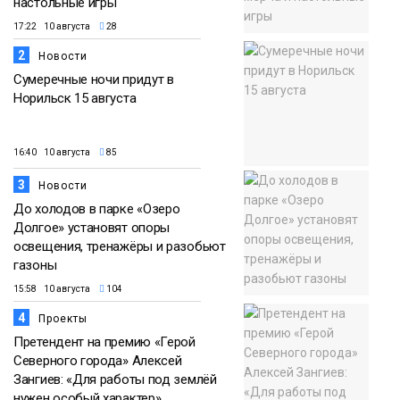
настольные игры
17:22 10 августа
28
2
Новости
Сумеречные ночи придут в
Норильск 15 августа
16:40 10 августа
85
3
Новости
До холодов в парке «Озеро
Долгое» установят опоры
освещения, тренажёры и разобьют
газоны
15:58 10 августа
104
4
Проекты
Претендент на премию «Герой
Северного города» Алексей
Зангиев: «Для работы под землёй
нужен особый характер»