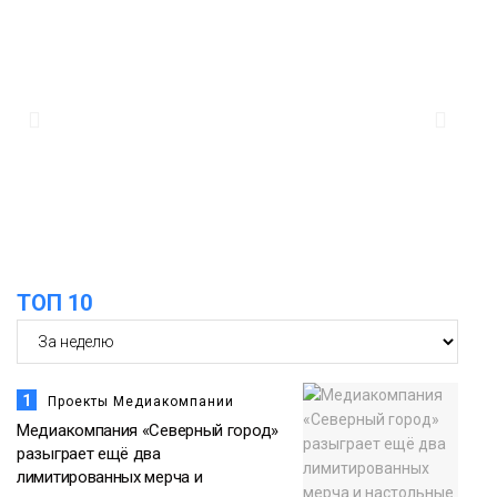
11:47
Правила перевозки групп детей
ужесточат с 1 сентября
Общество
11:04
Эксперт рассказал о пользе самой
большой и сочной ягоды
Еда
ТОП 10
1
Проекты Медиакомпании
Медиакомпания «Северный город»
разыграет ещё два
лимитированных мерча и