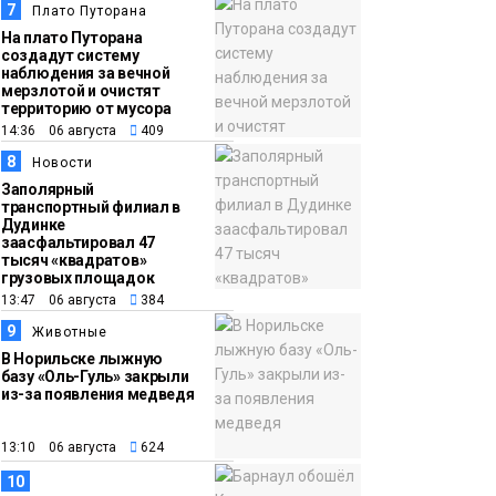
7
Плато Путорана
На плато Путорана
создадут систему
наблюдения за вечной
мерзлотой и очистят
территорию от мусора
14:36 06 августа
409
8
Новости
Заполярный
транспортный филиал в
Дудинке
заасфальтировал 47
тысяч «квадратов»
грузовых площадок
13:47 06 августа
384
9
Животные
В Норильске лыжную
базу «Оль-Гуль» закрыли
из-за появления медведя
13:10 06 августа
624
10