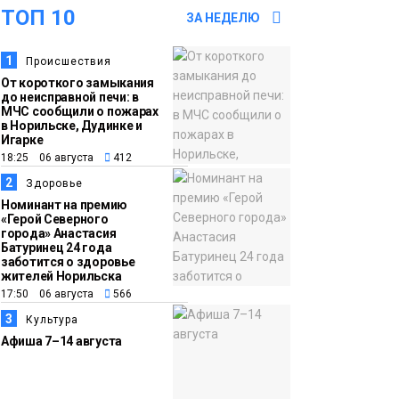
оплаты
Образование
ТОП 10
ЗА НЕДЕЛЮ
14:36
На плато Путорана
1
Происшествия
создадут систему
От короткого замыкания
наблюдения за вечной
до неисправной печи: в
МЧС сообщили о пожарах
мерзлотой и очистят
в Норильске, Дудинке и
Плато
Игарке
территорию от мусора
Путорана
18:25 06 августа
412
2
Здоровье
13:47
Заполярный
Номинант на премию
транспортный филиал
«Герой Северного
города» Анастасия
в Дудинке
Батуринец 24 года
заасфальтировал 47
заботится о здоровье
жителей Норильска
тысяч «квадратов»
17:50 06 августа
566
грузовых площадок
Новости
3
Культура
Афиша 7–14 августа
13:10
В Норильске лыжную
базу «Оль-Гуль»