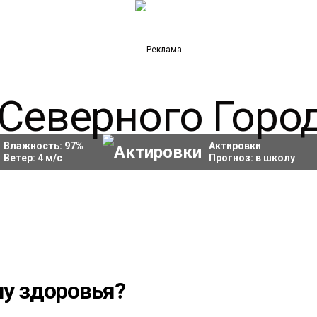
Влажность:
97
%
Актировки
Ветер:
4
м/с
Прогноз:
в школу
шу здоровья?