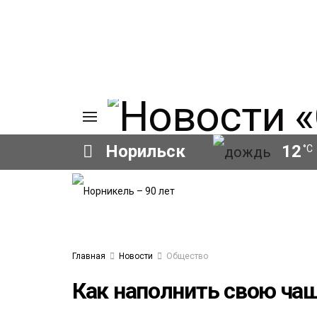
Норильск
12
°C
ИЯ
А
Ы
А
ОВАНИЕ
Главная
Новости
Общество
ЛОВ
Как наполнить свою ча