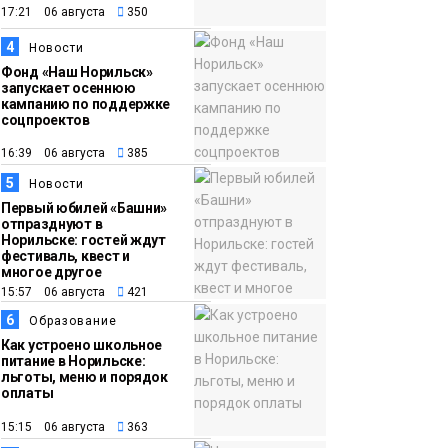
закрыли из-за
17:21 06 августа
350
появления медведя
Животные
4
Новости
Фонд «Наш Норильск»
запускает осеннюю
12:25
Барнаул обошёл
кампанию по поддержке
Красноярск в
соцпроектов
списке городов,
16:39 06 августа
385
откуда приехали
Проекты
5
Новости
норильчане
Медиакомпании
Первый юбилей «Башни»
отпразднуют в
Норильске: гостей ждут
фестиваль, квест и
многое другое
15:57 06 августа
421
6
Образование
Как устроено школьное
питание в Норильске:
льготы, меню и порядок
оплаты
15:15 06 августа
363