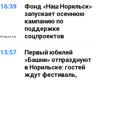
16:39
Фонд «Наш Норильск»
запускает осеннюю
кампанию по
поддержке
соцпроектов
Новости
15:57
Первый юбилей
«Башни» отпразднуют
в Норильске: гостей
ждут фестиваль,
квест и многое другое
Новости
15:15
Как устроено
школьное питание в
Норильске: льготы,
меню и порядок