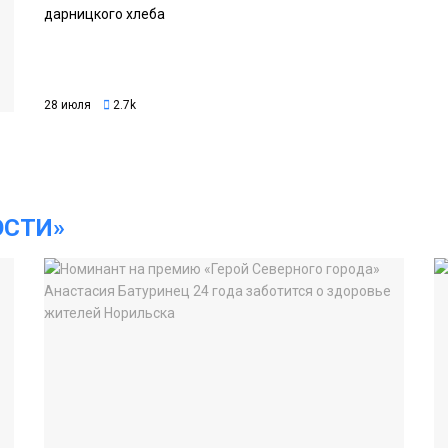
дарницкого хлеба
28 июля
2.7k
ОСТИ»